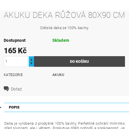
AKUKU DEKA RŮŽOVÁ 80X90 CM
Dětská deka ze 100% bavlny
Dostupnost
Skladem
165 Kč
KATEGORIE
AKUKU
Dotaz
POPIS
Deka je vyrobena z prodyšné 100% bavlny. Perfektně ochrání miminko
před sluncem, ale i větrem. Poskytuje dítěti pohodlí a spokojenost. Je