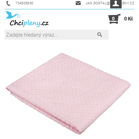
734505930
JAN.DOSTAL@CHCIPLENY.CZ
0
0 Kč