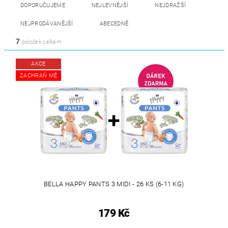
DOPORUČUJEME
NEJLEVNĚJŠÍ
NEJDRAŽŠÍ
NEJPRODÁVANĚJŠÍ
ABECEDNĚ
7
položek celkem
AKCE
ZACHRAŇ MĚ
BELLA HAPPY PANTS 3 MIDI - 26 KS (6-11 KG)
179 Kč