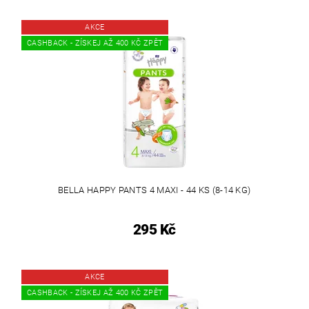
AKCE
CASHBACK - ZÍSKEJ AŽ 400 KČ ZPĚT
BELLA HAPPY PANTS 4 MAXI - 44 KS (8-14 KG)
295 Kč
AKCE
CASHBACK - ZÍSKEJ AŽ 400 KČ ZPĚT