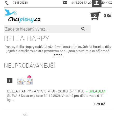
734505930
JAN.DOSTAL@CHCIPLENY.CZ
0
0 Kč
BELLA HAPPY
Pantsy Bella Happy nabízí 3 různé velikosti plenkových kalhotek a díky
jejich elastickému extra jemnému pasu jsou pro miminko příjemně
jemné.
NEJPRODÁVANĚJŠÍ
1.
BELLA HAPPY PANTS 3 MIDI - 26 KS (6-11 KG)
–
SKLADEM
SLEVA!!! Doba expirace 31.12.2026 Vhodné pro děti o váze 6-11
kg....
179 Kč