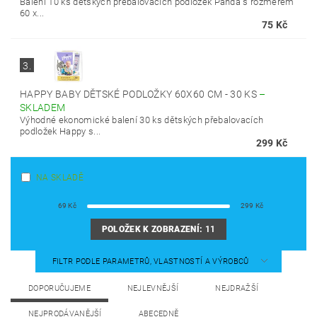
Balení 10 ks dětských přebalovacích podložek Panda s rozměrem
60 x...
75 Kč
3.
HAPPY BABY DĚTSKÉ PODLOŽKY 60X60 CM - 30 KS
–
SKLADEM
Výhodné ekonomické balení 30 ks dětských přebalovacích
podložek Happy s...
299 Kč
NA SKLADĚ
69
Kč
299
Kč
POLOŽEK K ZOBRAZENÍ:
11
FILTR PODLE PARAMETRŮ, VLASTNOSTÍ A VÝROBCŮ
DOPORUČUJEME
NEJLEVNĚJŠÍ
NEJDRAŽŠÍ
NEJPRODÁVANĚJŠÍ
ABECEDNĚ