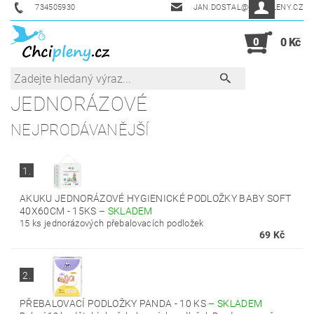
734505930
JAN.DOSTAL@CHCIPLENY.CZ
0
0 Kč
JEDNORÁZOVÉ
NEJPRODÁVANĚJŠÍ
1.
AKUKU JEDNORÁZOVÉ HYGIENICKÉ PODLOŽKY BABY SOFT
40X60CM - 15KS
–
SKLADEM
15 ks jednorázových přebalovacích podložek
69 Kč
2.
PŘEBALOVACÍ PODLOŽKY PANDA - 10 KS
–
SKLADEM