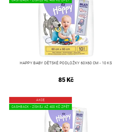
CASHBACK - ZÍSKEJ AŽ 400 KČ ZPĚT
HAPPY BABY DĚTSKÉ PODLOŽKY 60X60 CM - 10 KS
85 Kč
AKCE
CASHBACK - ZÍSKEJ AŽ 400 KČ ZPĚT