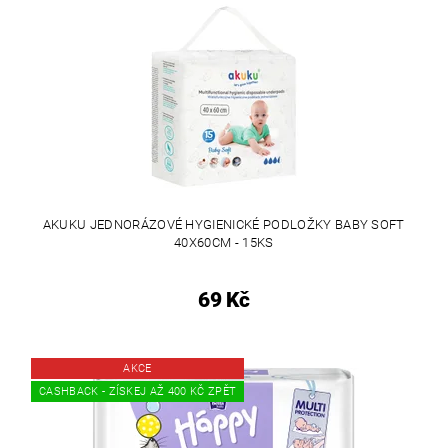
AKUKU JEDNORÁZOVÉ HYGIENICKÉ PODLOŽKY BABY SOFT
40X60CM - 15KS
69 Kč
AKCE
CASHBACK - ZÍSKEJ AŽ 400 KČ ZPĚT