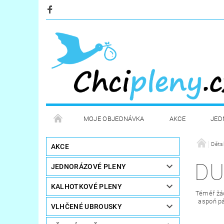
MOJE OBJEDNÁVKA
AKCE
JED
KOSMETIKA
POTŘEBY PRO MAMINKY
Děts
AKCE
DU
JEDNORÁZOVÉ PLENY
STERILIZÁTORY A OHŘÍVAČE
DÁRKOVÉ POUKA
KALHOTKOVÉ PLENY
Téměř ž
aspoň pá
VLHČENÉ UBROUSKY