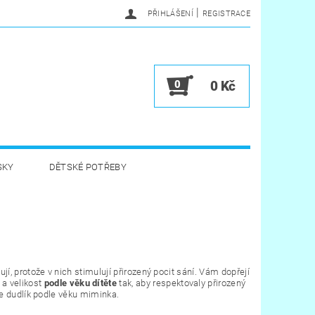
|
PŘIHLÁŠENÍ
REGISTRACE
0
0 Kč
SKY
DĚTSKÉ POTŘEBY
A HYGIENA
HRAČKY
VĚRNOSTNÍ PROGRAM
ňují, protože v nich stimulují přirozený pocit sání. Vám dopřejí
 a velikost
podle věku dítěte
tak, aby respektovaly přirozený
jte dudlík podle věku miminka.