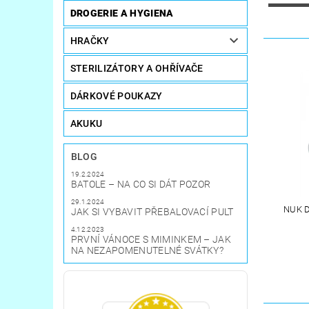
DROGERIE A HYGIENA
HRAČKY
STERILIZÁTORY A OHŘÍVAČE
DÁRKOVÉ POUKAZY
AKUKU
BLOG
19.2.2024
BATOLE – NA CO SI DÁT POZOR
29.1.2024
NUK D
JAK SI VYBAVIT PŘEBALOVACÍ PULT
4.12.2023
PRVNÍ VÁNOCE S MIMINKEM – JAK
NA NEZAPOMENUTELNÉ SVÁTKY?