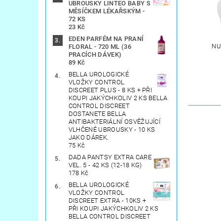
UBROUSKY LINTEO BABY S
MĚSÍČKEM LÉKAŘSKÝM -
72 KS
23 Kč
EDEN PARFÉM NA PRANÍ
NU
FLORAL - 720 ML (36
PRACÍCH DÁVEK)
89 Kč
BELLA UROLOGICKÉ
VLOŽKY CONTROL
DISCREET PLUS - 8 KS + PŘI
KOUPI JAKÝCHKOLIV 2 KS BELLA
CONTROL DISCREET
DOSTANETE BELLA
ANTIBAKTERIÁLNÍ OSVĚŽUJÍCÍ
VLHČENÉ UBROUSKY - 10 KS
JAKO DÁREK.
75 Kč
DADA PANTSY EXTRA CARE
VEL. 5 - 42 KS (12-18 KG)
178 Kč
BELLA UROLOGICKÉ
VLOŽKY CONTROL
DISCREET EXTRA - 10KS +
PŘI KOUPI JAKÝCHKOLIV 2 KS
BELLA CONTROL DISCREET