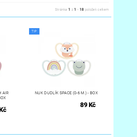
1
1
18
Stránka
z
-
položek celkem
TIP
 AIR
NUK DUDLÍK SPACE (0-6 M.) - BOX
 BOX
89 Kč
Kč