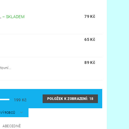
79 Kč
ML
–
SKLADEM
65 Kč
89 Kč
ovní...
POLOŽEK K ZOBRAZENÍ:
18
199
Kč
A VÝROBCŮ
ABECEDNĚ