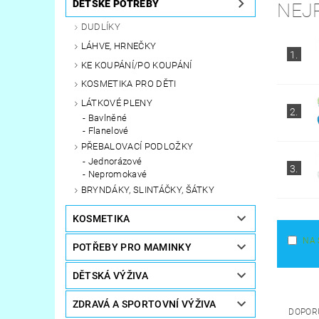
DĚTSKÉ POTŘEBY
NEJ
DUDLÍKY
LÁHVE, HRNEČKY
1.
KE KOUPÁNÍ/PO KOUPÁNÍ
KOSMETIKA PRO DĚTI
LÁTKOVÉ PLENY
2.
Bavlněné
Flanelové
PŘEBALOVACÍ PODLOŽKY
Jednorázové
3.
Nepromokavé
BRYNDÁKY, SLINTÁČKY, ŠÁTKY
KOSMETIKA
NA 
POTŘEBY PRO MAMINKY
DĚTSKÁ VÝŽIVA
ZDRAVÁ A SPORTOVNÍ VÝŽIVA
DOPOR