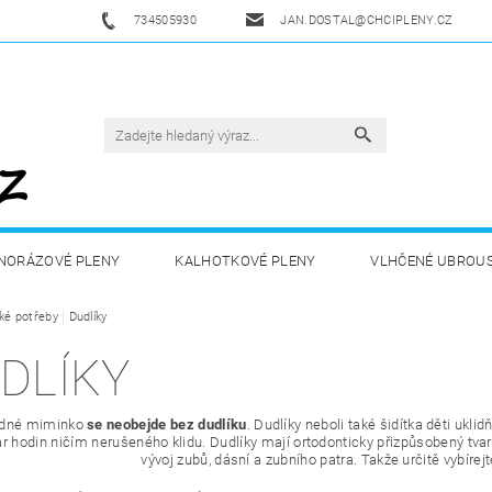
734505930
JAN.DOSTAL@CHCIPLENY.CZ
NORÁZOVÉ PLENY
KALHOTKOVÉ PLENY
VLHČENÉ UBROU
ké potřeby
DĚTSKÁ VÝŽIVA
Dudlíky
ZDRAVÁ A SPORTOVNÍ VÝŽIVA
DROGERIE 
DLÍKY
ZY
AKUKU
OBCHODNÍ PODMÍNKY
KONTAKTY
ádné miminko
se neobejde bez dudlíku
. Dudlíky neboli také šidítka děti uklid
r hodin ničím nerušeného klidu. Dudlíky mají ortodonticky přizpůsobený tvar
vývoj zubů, dásní a zubního patra. Takže určitě vybíre