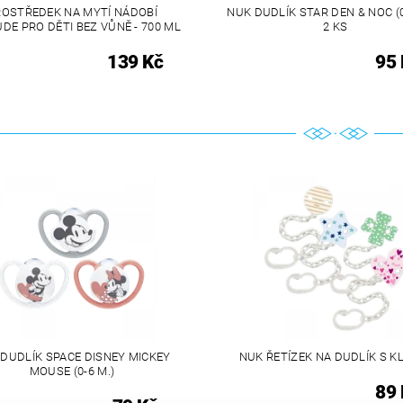
ROSTŘEDEK NA MYTÍ NÁDOBÍ
NUK DUDLÍK STAR DEN & NOC (0-
UDE PRO DĚTI BEZ VŮNĚ - 700 ML
2 KS
139 Kč
95 
DUDLÍK SPACE DISNEY MICKEY
NUK ŘETÍZEK NA DUDLÍK S K
MOUSE (0-6 M.)
89 