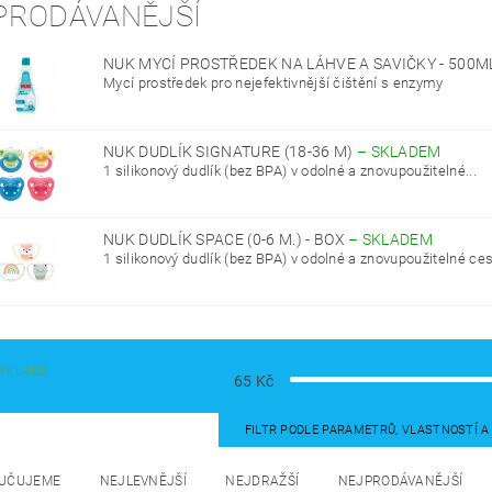
PRODÁVANĚJŠÍ
NUK MYCÍ PROSTŘEDEK NA LÁHVE A SAVIČKY - 500
Mycí prostředek pro nejefektivnější čištění s enzymy
NUK DUDLÍK SIGNATURE (18-36 M)
–
SKLADEM
1 silikonový dudlík (bez BPA) v odolné a znovupoužitelné...
NUK DUDLÍK SPACE (0-6 M.) - BOX
–
SKLADEM
1 silikonový dudlík (bez BPA) v odolné a znovupoužitelné cest
SKLADĚ
65
Kč
FILTR PODLE PARAMETRŮ, VLASTNOSTÍ 
UČUJEME
NEJLEVNĚJŠÍ
NEJDRAŽŠÍ
NEJPRODÁVANĚJŠÍ