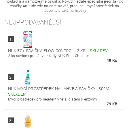
houbička a samozřejmě osuška. Pokud hledáte
speciální péči
, tak od
značky Attitude zde najdete aviváž, prací gel, mycí prostředek na
nádobí, ale také na hračky.
NEJPRODÁVANĚJŠÍ
1.
NUK FC+ SAVIČKA FLOW CONTROL - 2 KS
–
SKLADEM
2 ks saviček pro láhve z řady NUK First Choice+
49 Kč
2.
NUK MYCÍ PROSTŘEDEK NA LÁHVE A SAVIČKY - 500ML
–
SKLADEM
Mycí prostředek pro nejefektivnější čištění s enzymy
79 Kč
3.