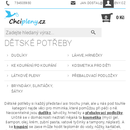
734505930
JAN.DOSTAL@CHCIPLENY.CZ
0
0 Kč
DĚTSKÉ POTŘEBY
DUDLÍKY
LÁHVE, HRNEČKY
KE KOUPÁNÍ/PO KOUPÁNÍ
KOSMETIKA PRO DĚTI
LÁTKOVÉ PLENY
PŘEBALOVACÍ PODLOŽKY
BRYNDÁKY, SLINTÁČKY,
ŠÁTKY
Dětské potřeby si každý představí asi trochu jinak, ale u nás pod touhle
kategorií najde věci pro miminka, které pomůžou při péči o ně.
Neocenitelné jsou
dudlíky
, lahvičky, hrnečky a
přebalovací podložky
.
Určitě se v domácnosti neztratí nějaká ta
kosmetika
(mycí gel,
šampon, olej, krém, zubní pasta, vatové tyčinky a tampony, náplast). A
ke
koupání
se zase může hodit teploměr do vody, nůžky, kartáček,