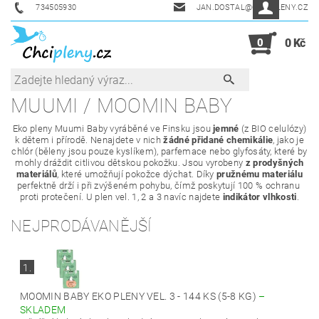
734505930
JAN.DOSTAL@CHCIPLENY.CZ
0
0 Kč
MUUMI / MOOMIN BABY
Eko pleny Muumi Baby vyráběné ve Finsku jsou
jemné
(z BIO celulózy)
k dětem i přírodě. Nenajdete v nich
žádné přidané chemikálie
, jako je
chlór (běleny jsou pouze kyslíkem), parfemace nebo glyfosáty, které by
mohly dráždit citlivou dětskou pokožku. Jsou vyrobeny
z prodyšných
materiálů
, které umožňují pokožce dýchat. Díky
pružnému materiálu
perfektně drží i při zvýšeném pohybu, čímž poskytují 100 % ochranu
proti protečení. U plen vel. 1, 2 a 3 navíc najdete
indikátor vlhkosti
.
NEJPRODÁVANĚJŠÍ
1.
MOOMIN BABY EKO PLENY VEL. 3 - 144 KS (5-8 KG)
–
SKLADEM