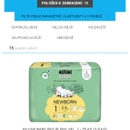
POLOŽEK K ZOBRAZENÍ:
15
FILTR PODLE PARAMETRŮ, VLASTNOSTÍ A VÝROBCŮ
DOPORUČUJEME
NEJLEVNĚJŠÍ
NEJDRAŽŠÍ
NEJPRODÁVANĚJŠÍ
ABECEDNĚ
15
položek celkem
MUUMI BABY EKO PLENY VEL. 1 - 25 KS (2-5 KG)