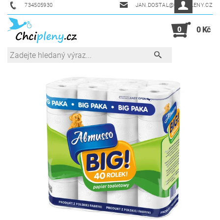
734505930
JAN.DOSTAL@CHCIPLENY.CZ
0
0 Kč