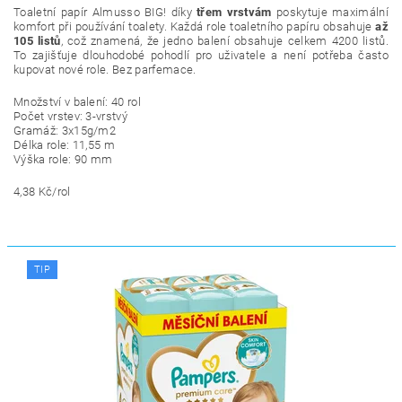
Toaletní papír
Almusso BIG! díky
třem vrstvám
poskytuje maximální
komfort při používání toalety. Každá role toaletního papíru obsahuje
až
105 listů
, což znamená, že jedno balení obsahuje celkem 4200 listů.
To zajišťuje dlouhodobé pohodlí pro uživatele a není potřeba často
kupovat nové role. Bez parfemace.
Množství v balení: 40 rol
Počet vrstev: 3-vrstvý
Gramáž: 3x15g/m2
Délka role: 11,55 m
Výška role: 90 mm
4,38 Kč/rol
TIP