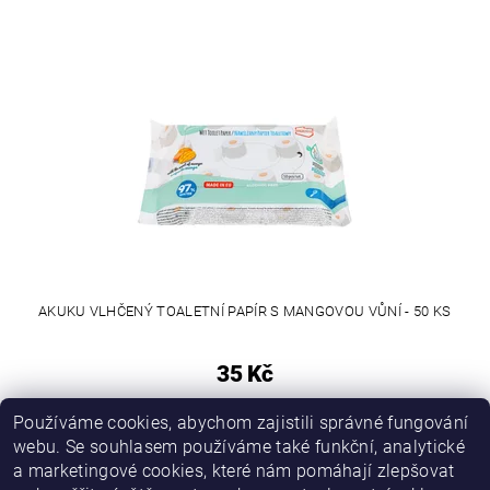
AKUKU VLHČENÝ TOALETNÍ PAPÍR S MANGOVOU VŮNÍ - 50 KS
35 Kč
Používáme cookies, abychom zajistili správné fungování
webu. Se souhlasem používáme také funkční, analytické
a marketingové cookies, které nám pomáhají zlepšovat