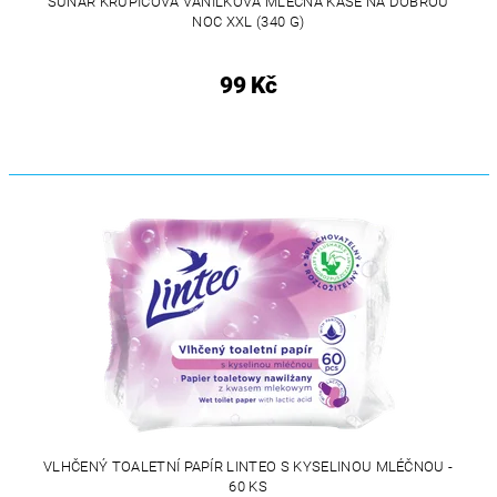
SUNAR KRUPICOVÁ VANILKOVÁ MLÉČNÁ KAŠE NA DOBROU
NOC XXL (340 G)
99 Kč
VLHČENÝ TOALETNÍ PAPÍR LINTEO S KYSELINOU MLÉČNOU -
60 KS