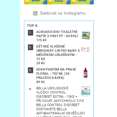
Sledovat na Instagramu
TOP 8
ALMUSSO BIG! TOALETNÍ
PAPÍR 3-VRSTVÝ - 40 ROLÍ
175 Kč
DĚTSKÉ VLHČENÉ
UBROUSKY LINTEO BABY S
MĚSÍČKEM LÉKAŘSKÝM -
72 KS
23 Kč
EDEN PARFÉM NA PRANÍ
FLORAL - 720 ML (36
PRACÍCH DÁVEK)
89 Kč
BELLA UROLOGICKÉ
VLOŽKY CONTROL
DISCREET EXTRA - 10KS +
PŘI KOUPI JAKÝCHKOLIV 2 KS
BELLA CONTROL DISCREET
DOSTANETE BELLA
ANTIBAKTERIÁLNÍ OSVĚŽUJÍCÍ