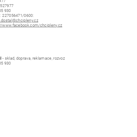
977
7527977
505 930
u: 227056471/0600:
n.dostal@chcipleny.cz
://www.facebook.com/chcipleny.cz
l
- sklad, doprava, reklamace, rozvoz
505 930