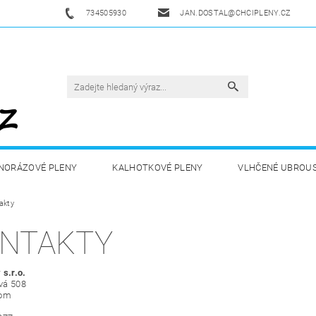
734505930
JAN.DOSTAL@CHCIPLENY.CZ
NORÁZOVÉ PLENY
KALHOTKOVÉ PLENY
VLHČENÉ UBROU
akty
DĚTSKÁ VÝŽIVA
ZDRAVÁ A SPORTOVNÍ VÝŽIVA
DROGERIE 
NTAKTY
ZY
AKUKU
OBCHODNÍ PODMÍNKY
KONTAKTY
 s.r.o.
vá 508
lom