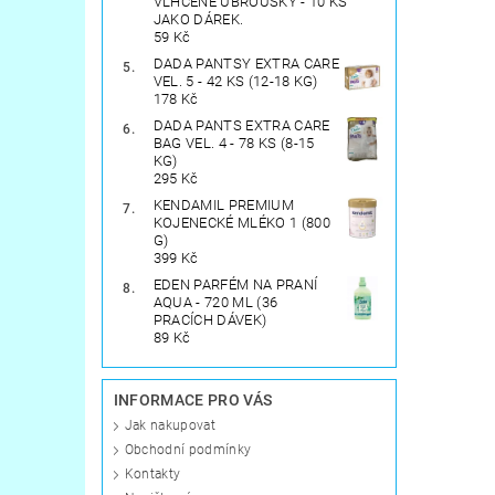
VLHČENÉ UBROUSKY - 10 KS
JAKO DÁREK.
59 Kč
DADA PANTSY EXTRA CARE
VEL. 5 - 42 KS (12-18 KG)
178 Kč
DADA PANTS EXTRA CARE
BAG VEL. 4 - 78 KS (8-15
KG)
295 Kč
KENDAMIL PREMIUM
KOJENECKÉ MLÉKO 1 (800
G)
399 Kč
EDEN PARFÉM NA PRANÍ
AQUA - 720 ML (36
PRACÍCH DÁVEK)
89 Kč
INFORMACE PRO VÁS
Jak nakupovat
Obchodní podmínky
Kontakty