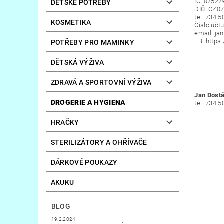
IČ:
07527
DĚTSKÉ POTŘEBY
DIČ: CZ
0
tel: 734 
KOSMETIKA
Číslo účt
email:
ja
FB:
https
POTŘEBY PRO MAMINKY
DĚTSKÁ VÝŽIVA
ZDRAVÁ A SPORTOVNÍ VÝŽIVA
Jan Dostá
DROGERIE A HYGIENA
tel. 734 
HRAČKY
STERILIZÁTORY A OHŘÍVAČE
DÁRKOVÉ POUKAZY
AKUKU
BLOG
19.2.2024