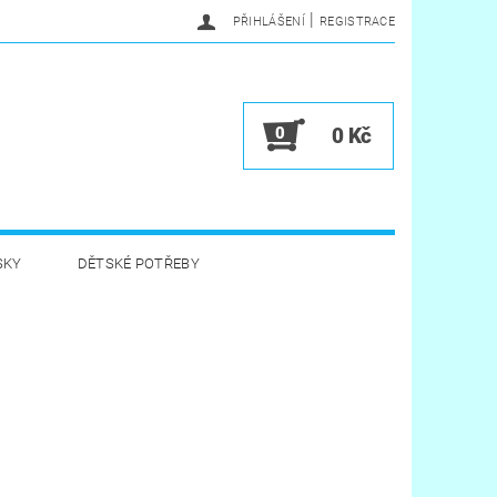
|
PŘIHLÁŠENÍ
REGISTRACE
0
0 Kč
SKY
DĚTSKÉ POTŘEBY
A HYGIENA
HRAČKY
VĚRNOSTNÍ PROGRAM