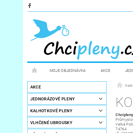
MOJE OBJEDNÁVKA
AKCE
JED
KOSMETIKA
POTŘEBY PRO MAMINKY
Kont
AKCE
KO
JEDNORÁZOVÉ PLENY
STERILIZÁTORY A OHŘÍVAČE
DÁRKOVÉ POUKA
KALHOTKOVÉ PLENY
Chcipleny
Průmyslo
VLHČENÉ UBROUSKY
Velká Po
74764