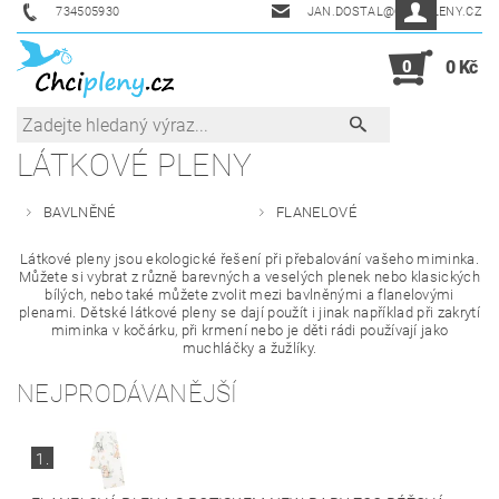
734505930
JAN.DOSTAL@CHCIPLENY.CZ
0
0 Kč
LÁTKOVÉ PLENY
BAVLNĚNÉ
FLANELOVÉ
Látkové pleny jsou ekologické řešení při přebalování vašeho miminka.
Můžete si vybrat z různě barevných a veselých plenek nebo klasických
bílých, nebo také můžete zvolit mezi bavlněnými a flanelovými
plenami. Dětské látkové pleny se dají použít i jinak například při zakrytí
miminka v kočárku, při krmení nebo je děti rádi používají jako
muchláčky a žužlíky.
NEJPRODÁVANĚJŠÍ
1.