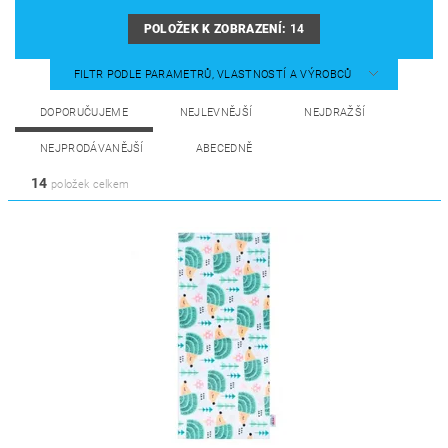
POLOŽEK K ZOBRAZENÍ:
14
FILTR PODLE PARAMETRŮ, VLASTNOSTÍ A VÝROBCŮ
DOPORUČUJEME
NEJLEVNĚJŠÍ
NEJDRAŽŠÍ
NEJPRODÁVANĚJŠÍ
ABECEDNĚ
14
položek celkem