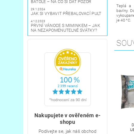
BATOLE – NA CO SI DÁT POZOR
Teplá a 
29.1.2024
bavlny.
Do
JAK SI VYBAVIT PŘEBALOVACÍ PULT
vy
koupané
je 40 °C.
4.12.2023
PRVNÍ VÁNOCE S MIMINKEM – JAK
NA NEZAPOMENUTELNÉ SVÁTKY?
SOU
Nakupujete v ověřeném e-
shopu
D
U
Podívejte se, jak náš obchod