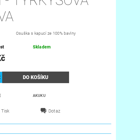
 - TYRKYSOVÁ
VA
Osuška s kapucí ze 100% bavlny
st
Skladem
Kč
E
AKUKU
Tisk
Dotaz