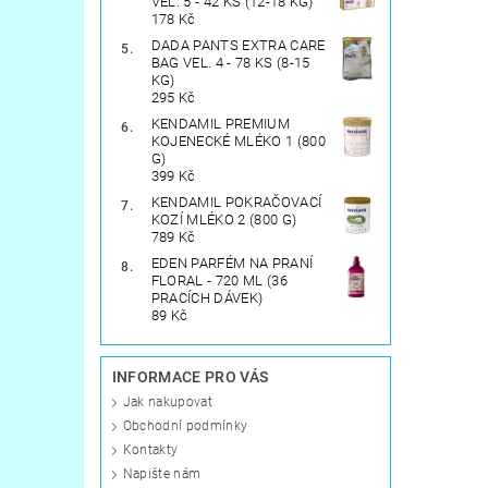
VEL. 5 - 42 KS (12-18 KG)
178 Kč
DADA PANTS EXTRA CARE
BAG VEL. 4 - 78 KS (8-15
KG)
295 Kč
KENDAMIL PREMIUM
KOJENECKÉ MLÉKO 1 (800
G)
399 Kč
KENDAMIL POKRAČOVACÍ
KOZÍ MLÉKO 2 (800 G)
789 Kč
EDEN PARFÉM NA PRANÍ
FLORAL - 720 ML (36
PRACÍCH DÁVEK)
89 Kč
INFORMACE PRO VÁS
Jak nakupovat
Obchodní podmínky
Kontakty
Napište nám