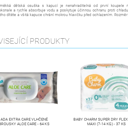
měkká dětská osuška s kapucí je nenahraditelná od první koupele
konale a rychle absorbuje vodu a poskytuje účinnou ochranu proti chlad
ho dítěte a všitá kapuce chrání mokrou hlavičku před ochlazením. Rozměr 
VISEJÍCÍ PRODUKTY
ADA EXTRA CARE VLHČENÉ
BABY CHARM SUPER DRY FLEX 
BROUSKY ALOE CARE - 64 KS
MAXI (7-14 KG) - 37 KS