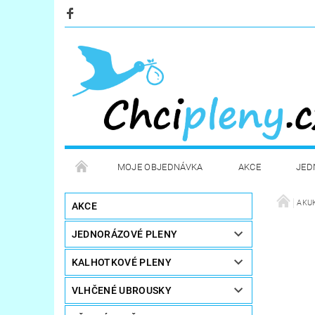
MOJE OBJEDNÁVKA
AKCE
JED
KOSMETIKA
POTŘEBY PRO MAMINKY
AKU
AKCE
JEDNORÁZOVÉ PLENY
STERILIZÁTORY A OHŘÍVAČE
DÁRKOVÉ POUKA
KALHOTKOVÉ PLENY
VLHČENÉ UBROUSKY