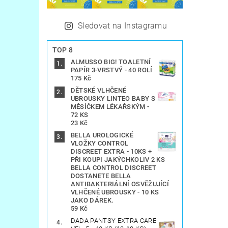
Sledovat na Instagramu
TOP 8
ALMUSSO BIG! TOALETNÍ
PAPÍR 3-VRSTVÝ - 40 ROLÍ
175 Kč
DĚTSKÉ VLHČENÉ
UBROUSKY LINTEO BABY S
MĚSÍČKEM LÉKAŘSKÝM -
72 KS
23 Kč
BELLA UROLOGICKÉ
VLOŽKY CONTROL
DISCREET EXTRA - 10KS +
PŘI KOUPI JAKÝCHKOLIV 2 KS
BELLA CONTROL DISCREET
DOSTANETE BELLA
ANTIBAKTERIÁLNÍ OSVĚŽUJÍCÍ
VLHČENÉ UBROUSKY - 10 KS
JAKO DÁREK.
59 Kč
DADA PANTSY EXTRA CARE