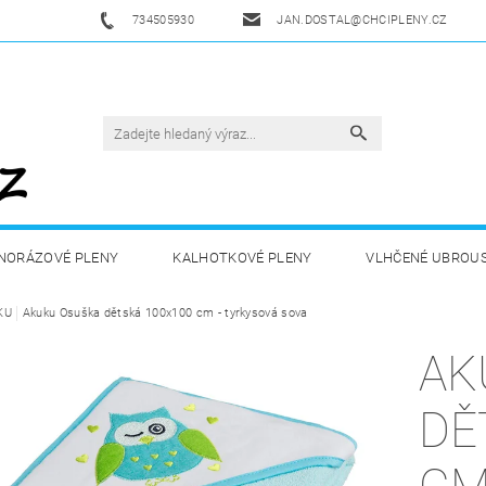
734505930
JAN.DOSTAL@CHCIPLENY.CZ
NORÁZOVÉ PLENY
KALHOTKOVÉ PLENY
VLHČENÉ UBROU
KU
DĚTSKÁ VÝŽIVA
Akuku Osuška dětská 100x100 cm - tyrkysová sova
ZDRAVÁ A SPORTOVNÍ VÝŽIVA
DROGERIE 
AK
ZY
AKUKU
OBCHODNÍ PODMÍNKY
KONTAKTY
DĚ