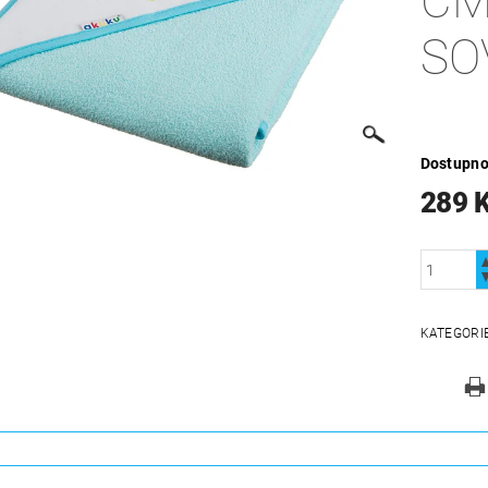
CM
SO
Dostupno
289 
KATEGORI