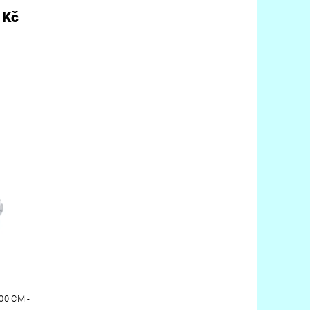
 Kč
0 CM -