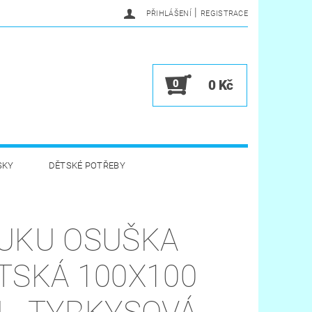
|
PŘIHLÁŠENÍ
REGISTRACE
0
0 Kč
SKY
DĚTSKÉ POTŘEBY
A HYGIENA
HRAČKY
UKU OSUŠKA
VĚRNOSTNÍ PROGRAM
TSKÁ 100X100