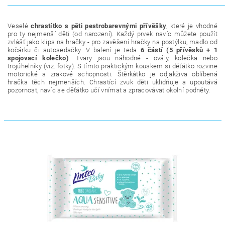
Veselé
chrastítko s pěti pestrobarevnými přívěšky
, které je vhodné
pro ty nejmenší děti (od narození). Každý prvek navíc můžete použít
zvlášť jako klips na hračky - pro zavěšení hračky na postýlku, madlo od
kočárku či autosedačky. V balení je teda
6 částí (5 přívěsků + 1
spojovací kolečko)
. Tvary jsou náhodné - ovály, kolečka nebo
trojúhelníky (viz. fotky). S tímto praktickým kouskem si děťátko rozvine
motorické a zrakové schopnosti. Štěrkátko je odjakživa oblíbená
hračka těch nejmenších. Chrastící zvuk děti uklidňuje a upoutává
pozornost, navíc se děťátko učí vnímat a zpracovávat okolní podněty.