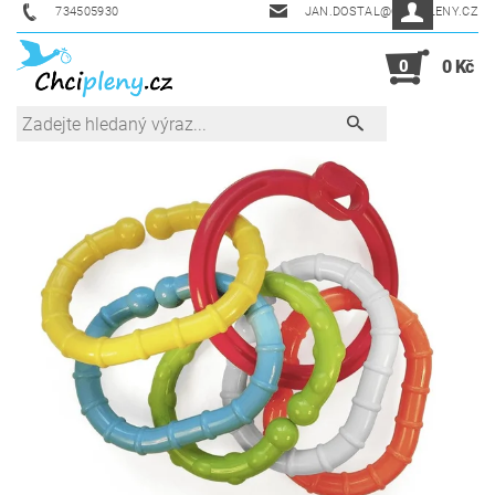
734505930
JAN.DOSTAL@CHCIPLENY.CZ
0
0 Kč