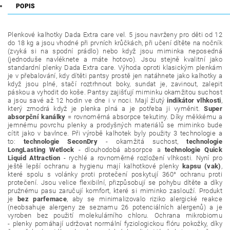
POPIS
Plenkové kalhotky Dada Extra care vel. 5 jsou navrženy pro děti od 12
do 18 kg a jsou vhodné při prvních krůčkách, při učení dítěte na nočník
(zvyká si na spodní prádlo) nebo když jsou miminka neposedná
(jednoduše navléknete a máte hotovo). Jsou stejně kvalitní jako
standardní plenky Dada Extra care. Výhoda oproti klasickým plenkám
je v přebalování, kdy dítěti pantsy prostě jen natáhnete jako kalhotky a
když jsou plné, stačí roztrhnout boky, sundat je, zavinout, zalepit
páskou a vyhodit do koše. Pantsy zajišťují miminku okamžitou suchost
a jsou savé až 12 hodin ve dne i v noci. Mají žlutý
indikátor vlhkosti
,
který zmodrá když je plenka plná a je potřeba ji vyměnit.
Super
absorpční kanálky
= rovnoměrná absorpce tekutiny. Díky měkkému a
jemnému povrchu plenky a prodyšných materiálů se miminko bude
cítit jako v bavlnce. Při výrobě kalhotek byly použity 3 technologie a
to:
technologie SeconDry
- okamžitá suchost,
technologie
LongLasting Wetlock
- dlouhodobá absorpce a
technologie Quick
Liquid Attraction
- rychlé a rovnoměrné rozložení vlhkosti.
Nyní pro
ještě lepší ochranu a hygienu mají kalhotkové plenky
kapsu (vak)
,
které spolu s volánky proti protečení poskytují 360° ochranu proti
protečení.
Jsou velice flexibilní, přizpůsobují se pohybu dítěte a díky
pružnému pasu zaručují komfort, které si miminko zaslouží. Produkt
je
bez parfemace
, aby se minimalizovalo riziko alergické reakce
(neobsahuje alergeny ze seznamu 26 potenciálních alergenů) a je
vyroben bez použití molekulárního chloru. Ochrana mikrobiomu
- plenky pomáhají udržovat normální fyziologickou flóru pokožky, díky