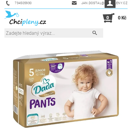
734505930
JAN.DOSTAL@CHCIPLENY.CZ
0
0 Kč