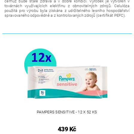
čemuž bude stále zdravá a v dobré kondici. Výrobek je vytvořen v
továrnách využívajících elektřinu z obnovitelných zdrojů. Celulóza
použitá pro výrobu byla získána z udržitelného lesního hospodářství
spravovaného odpovědně a z kontrolovaných zdrojů (certifikát PEFC).
PAMPERS SENSITIVE - 12 X 52 KS
439 Kč