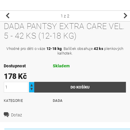
1
z 2
DADA PANTSY EXTRA CARE VEL.
5 - 42 KS (12-18 KG)
Vhodné pro děti o váze
12-18 kg
. Balíček obsahuje
42 ks
plenkových
kalhotek.
Dostupnost
Skladem
178 Kč
KATEGORIE
DADA
Dotaz