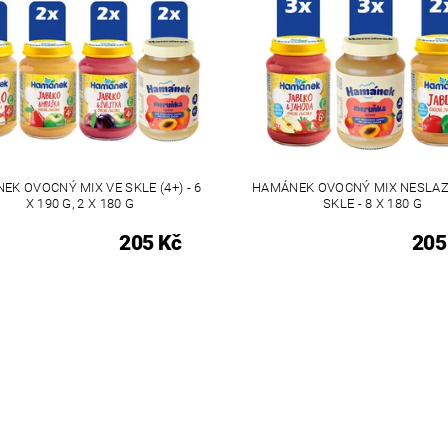
EK OVOCNÝ MIX VE SKLE (4+) - 6
HAMÁNEK OVOCNÝ MIX NESLAZ
X 190 G, 2 X 180 G
SKLE - 8 X 180 G
205 Kč
205