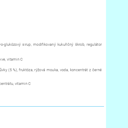
vo-glukózový sirup, modifikovaný kukuřičný škrob, regulátor
kve, vitamin C
orůvky (5 %), fruktóza, rýžová mouka, voda, koncentrát z černé
centrátu, vitamin C