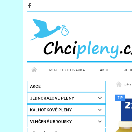
MOJE OBJEDNÁVKA
AKCE
JED
KOSMETIKA
POTŘEBY PRO MAMINKY
Děts
AKCE
JEDNORÁZOVÉ PLENY
TIP
STERILIZÁTORY A OHŘÍVAČE
DÁRKOVÉ POUKA
KALHOTKOVÉ PLENY
VLHČENÉ UBROUSKY