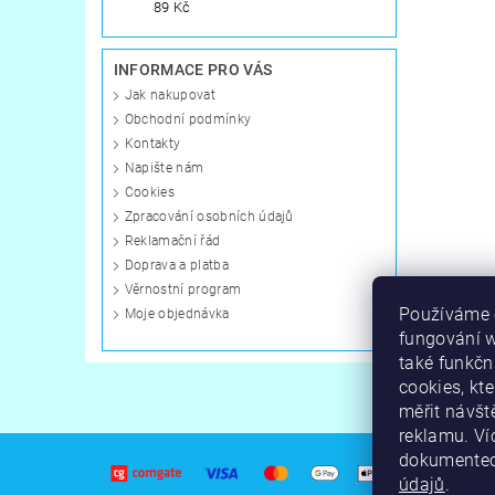
89 Kč
INFORMACE PRO VÁS
Jak nakupovat
Obchodní podmínky
Kontakty
Napište nám
Cookies
Zpracování osobních údajů
Reklamační řád
Doprava a platba
Věrnostní program
Používáme c
Moje objednávka
fungování 
také funkčn
cookies, kt
měřit návšt
reklamu. Ví
dokumente
údajů
.