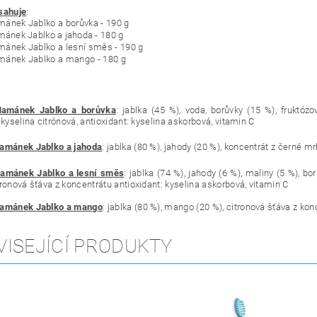
sahuje
:
mánek Jablko a borůvka - 190 g
mánek Jablko a jahoda - 180 g
mánek Jablko a lesní směs - 190 g
mánek Jablko a mango - 180 g
Hamánek Jablko a borůvka
: jablka (45 %), voda, borůvky (15 %), fruktózo
 kyselina citrónová, antioxidant: kyselina askorbová, vitamin C
Hamánek Jablko a jahoda
: jablka (80 %), jahody (20 %), koncentrát z černé mr
Hamánek Jablko a lesní směs
: jablka (74 %), jahody (6 %), maliny (5 %), b
tronová šťáva z koncentrátu antioxidant: kyselina askorbová, vitamin C
Hamánek Jablko a mango
: jablka (80 %), mango (20 %), citronová šťáva z kon
VISEJÍCÍ PRODUKTY