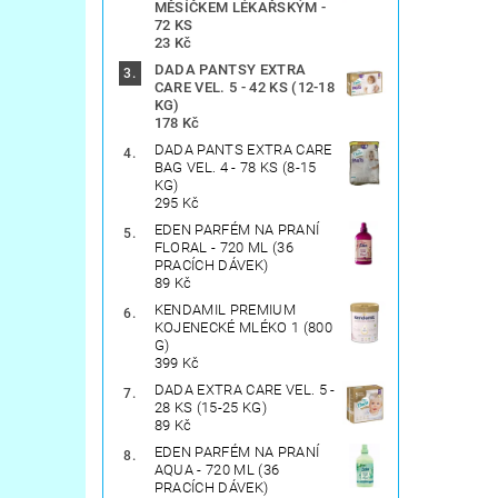
MĚSÍČKEM LÉKAŘSKÝM -
72 KS
23 Kč
DADA PANTSY EXTRA
CARE VEL. 5 - 42 KS (12-18
KG)
178 Kč
DADA PANTS EXTRA CARE
BAG VEL. 4 - 78 KS (8-15
KG)
295 Kč
EDEN PARFÉM NA PRANÍ
FLORAL - 720 ML (36
PRACÍCH DÁVEK)
89 Kč
KENDAMIL PREMIUM
KOJENECKÉ MLÉKO 1 (800
G)
399 Kč
DADA EXTRA CARE VEL. 5 -
28 KS (15-25 KG)
89 Kč
EDEN PARFÉM NA PRANÍ
AQUA - 720 ML (36
PRACÍCH DÁVEK)