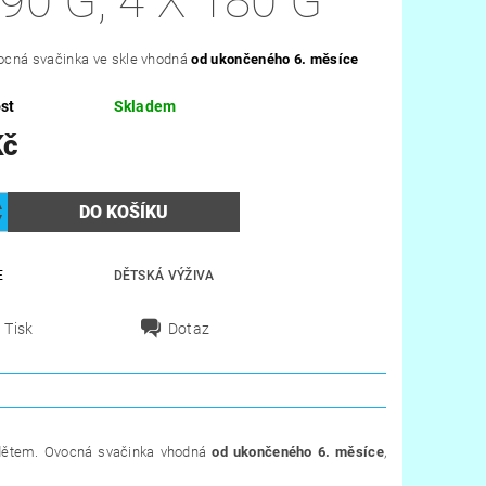
90 G, 4 X 180 G
cná svačinka ve skle vhodná
od ukončeného 6. měsíce
st
Skladem
Kč
E
DĚTSKÁ VÝŽIVA
Tisk
Dotaz
m dětem. Ovocná svačinka vhodná
od ukončeného 6. měsíce
,