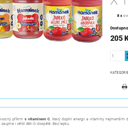
X 1
8 x
ovo
Dostupno
205 
KATEGORI
ovocný příkrm
s vitamínem C
, který doplní energii a vitamíny nejmenší
 zaujme i větší děti či dospělé. Bez lepku.