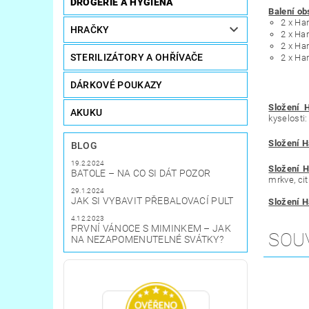
DROGERIE A HYGIENA
Balení ob
2 x Ha
HRAČKY
2 x Ha
2 x Ha
STERILIZÁTORY A OHŘÍVAČE
2 x Ha
DÁRKOVÉ POUKAZY
Složení 
AKUKU
kyselosti:
Složení 
BLOG
19.2.2024
Složení 
BATOLE – NA CO SI DÁT POZOR
mrkve, ci
29.1.2024
JAK SI VYBAVIT PŘEBALOVACÍ PULT
Složení 
4.12.2023
PRVNÍ VÁNOCE S MIMINKEM – JAK
SOU
NA NEZAPOMENUTELNÉ SVÁTKY?