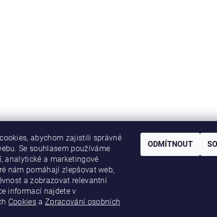
ookies, abychom zajistili správné
ODMÍTNOUT
S
webu. Se souhlasem používáme
í, analytické a marketingové
eré nám pomáhají zlepšovat web,
ěvnost a zobrazovat relevantní
ce informací najdete v
ch
Cookies
a
Zpracování osobních