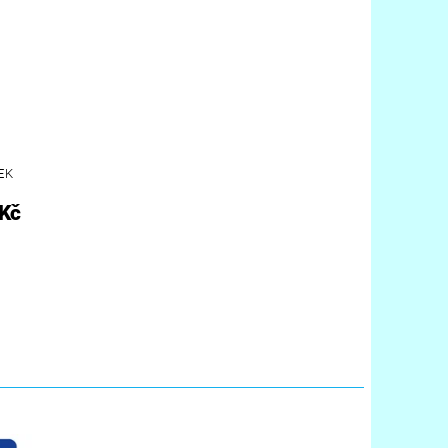
EK
 Kč