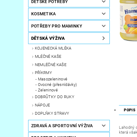
DĚTSKÉ POTŘEBY
KOSMETIKA
POTŘEBY PRO MAMINKY
DĚTSKÁ VÝŽIVA
KOJENECKÁ MLÉKA
MLÉČNÉ KAŠE
NEMLÉČNÉ KAŠE
PŘÍKRMY
Masozeleninové
Ovocné (přesnídávky)
Zeleninové
DOBRŮTKY DO RUKY
NÁPOJE
POPIS
DOPLŇKY STRAVY
ZDRAVÁ A SPORTOVNÍ VÝŽIVA
Lahodný 
která však