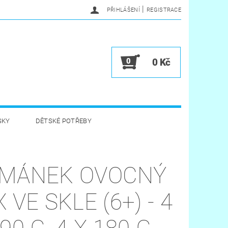
|
PŘIHLÁŠENÍ
REGISTRACE
0
0 Kč
SKY
DĚTSKÉ POTŘEBY
A HYGIENA
HRAČKY
MÁNEK OVOCNÝ
VĚRNOSTNÍ PROGRAM
 VE SKLE (6+) - 4