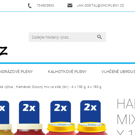
734505930
JAN.DOSTAL@CHCIPLENY.CZ
NORÁZOVÉ PLENY
KALHOTKOVÉ PLENY
VLHČENÉ UBROU
ká výživa
DĚTSKÁ VÝŽIVA
Hamánek Ovocný mix ve skle (6+) - 4 x 190 g, 4 x 180 g
ZDRAVÁ A SPORTOVNÍ VÝŽIVA
DROGERIE 
HA
ZY
AKUKU
OBCHODNÍ PODMÍNKY
KONTAKTY
MIX