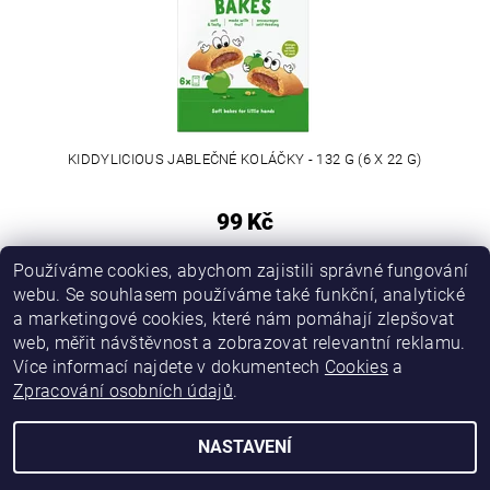
KIDDYLICIOUS JABLEČNÉ KOLÁČKY - 132 G (6 X 22 G)
99 Kč
Používáme cookies, abychom zajistili správné fungování
webu. Se souhlasem používáme také funkční, analytické
a marketingové cookies, které nám pomáhají zlepšovat
web, měřit návštěvnost a zobrazovat relevantní reklamu.
Více informací najdete v dokumentech
Cookies
a
Zpracování osobních údajů
.
NASTAVENÍ
Upravit nastavení cookies
2026 © Chcipleny.cz, všechna práva vyhrazena