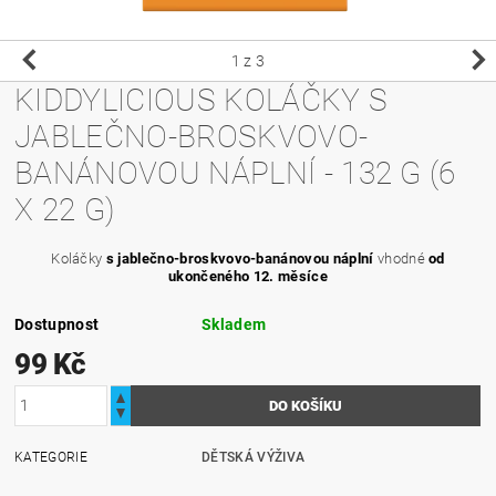
1
z 3
KIDDYLICIOUS KOLÁČKY S
JABLEČNO-BROSKVOVO-
BANÁNOVOU NÁPLNÍ - 132 G (6
X 22 G)
Koláčky
s jablečno-broskvovo-banánovou náplní
vhodné
od
ukončeného 12. měsíce
Dostupnost
Skladem
99 Kč
KATEGORIE
DĚTSKÁ VÝŽIVA