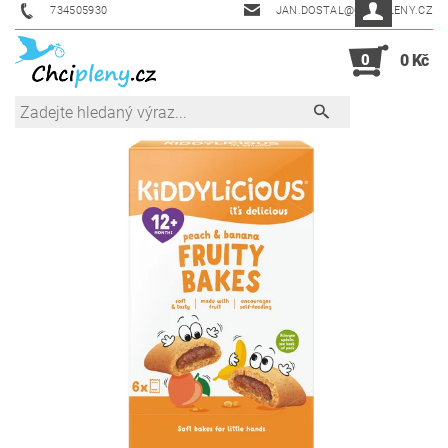
734505930
JAN.DOSTAL@CHCIPLENY.CZ
0
0 Kč