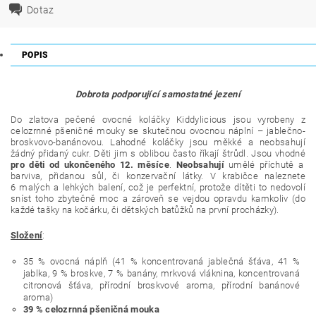
Dotaz
POPIS
Dobrota podporující samostatné jezení
Do zlatova pečené ovocné koláčky Kiddylicious jsou vyrobeny z
celozrnné pšeničné mouky se skutečnou ovocnou náplní – jablečno-
broskvovo-banánovou. Lahodné koláčky jsou měkké a neobsahují
žádný přidaný cukr. Děti jim s oblibou často říkají štrůdl. Jsou vhodné
pro děti od ukončeného 12. měsíce
.
Neobsahují
umělé příchutě a
barviva, přidanou sůl, či konzervační látky. V krabičce naleznete
6
malých a lehkých balení, což je perfektní, protože dítěti to nedovolí
sníst toho zbytečně moc a zároveň se vejdou opravdu kamkoliv (do
každé tašky na kočárku, či dětských batůžků na první procházky).
Složení
:
35 % ovocná náplň (41 % koncentrovaná jablečná šťáva, 41 %
jablka, 9 % broskve, 7 % banány, mrkvová vláknina, koncentrovaná
citronová šťáva, přírodní broskvové aroma, přírodní banánové
aroma)
39 % celozrnná pšeničná mouka