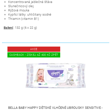
Koncentrovaná jablečná šťáva
Slunečnicový olej
Rýžová mouka
Kypřící látky: uhličitany sodné
Thiamin (vitamin B1)
Balení
: 132 g (6 x 22 g)
AKCE
CASHBACK - ZÍSKEJ AŽ 400 KČ ZPĚT
BELLA BABY HAPPY DĚTSKÉ VLHČENÉ UBROUSKY SENSITIVE -