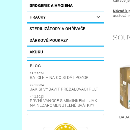
kartáče j
DROGERIE A HYGIENA
Návod k p
udržován č
HRAČKY
STERILIZÁTORY A OHŘÍVAČE
SOU
DÁRKOVÉ POUKAZY
AKUKU
BLOG
19.2.2024
BATOLE – NA CO SI DÁT POZOR
29.1.2024
JAK SI VYBAVIT PŘEBALOVACÍ PULT
4.12.2023
PRVNÍ VÁNOCE S MIMINKEM – JAK
NA NEZAPOMENUTELNÉ SVÁTKY?
DADA 