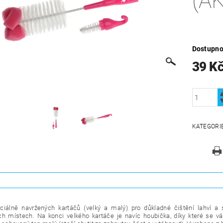
(A
Dostupno
39 K
KATEGORI
iálně navržených kartáčů (velký a malý) pro důkladné čištění lahví a 
ch místech.
Na konci velkého kartáče je navíc houbička, díky které se vá