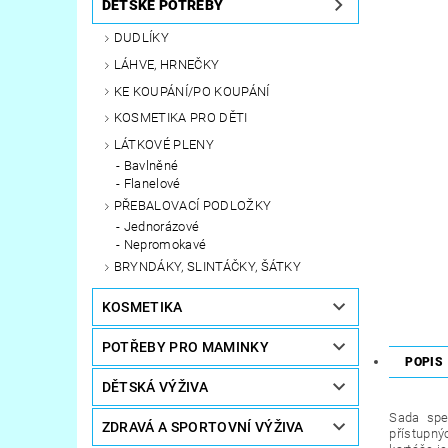
DĚTSKÉ POTŘEBY
DUDLÍKY
LÁHVE, HRNEČKY
KE KOUPÁNÍ/PO KOUPÁNÍ
KOSMETIKA PRO DĚTI
LÁTKOVÉ PLENY
Bavlněné
Flanelové
PŘEBALOVACÍ PODLOŽKY
Jednorázové
Nepromokavé
BRYNDÁKY, SLINTÁČKY, ŠÁTKY
KOSMETIKA
POTŘEBY PRO MAMINKY
POPIS
DĚTSKÁ VÝŽIVA
Sada spec
ZDRAVÁ A SPORTOVNÍ VÝŽIVA
přístupný