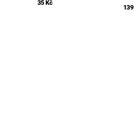
35 Kč
139