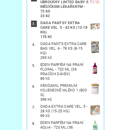
UBROUSKY LINTEO BABY S
MĚSÍČKEM LÉKAŘSKÝM -
72 KS
23 Kč
DADA PANTSY EXTRA
CARE VEL. 5 - 42 KS (12-18
KG)
178 Kč
DADA PANTS EXTRA CARE
BAG VEL. 4 - 78 KS (8-15
KG)
295 Kč
EDEN PARFÉM NA PRANÍ
FLORAL - 720 ML (36
PRACÍCH DÁVEK)
89 Kč
KENDAMIL PREMIUM
KOJENECKÉ MLÉKO 1 (800
G)
399 Kč
DADA EXTRA CARE VEL. 5 -
28 KS (15-25 KG)
89 Kč
EDEN PARFÉM NA PRANÍ
AQUA - 720 ML (36