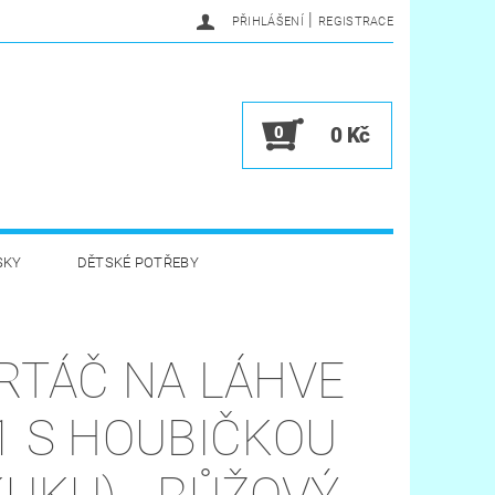
|
PŘIHLÁŠENÍ
REGISTRACE
0
0 Kč
SKY
DĚTSKÉ POTŘEBY
A HYGIENA
HRAČKY
RTÁČ NA LÁHVE
VĚRNOSTNÍ PROGRAM
1 S HOUBIČKOU