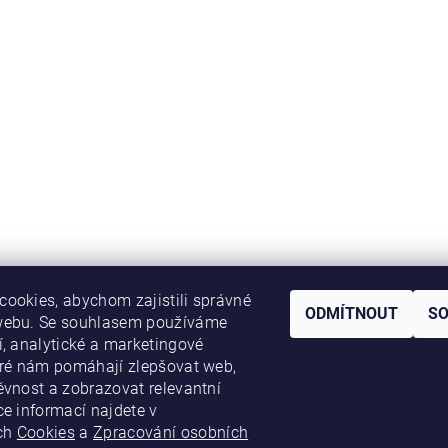
ookies, abychom zajistili správné
ODMÍTNOUT
S
webu. Se souhlasem používáme
í, analytické a marketingové
eré nám pomáhají zlepšovat web,
ěvnost a zobrazovat relevantní
ce informací najdete v
ch
Cookies
a
Zpracování osobních