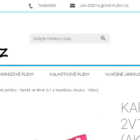
734505930
JAN.DOSTAL@CHCIPLENY.CZ
NORÁZOVÉ PLENY
KALHOTKOVÉ PLENY
VLHČENÉ UBROU
ké potřeby
DĚTSKÁ VÝŽIVA
Kartáč na láhve 2v1 s houbičkou (Akuku) - růžový
ZDRAVÁ A SPORTOVNÍ VÝŽIVA
DROGERIE 
KA
ZY
AKUKU
OBCHODNÍ PODMÍNKY
KONTAKTY
2V