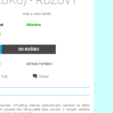
KUKU) - RŮŽOVÝ
Malý a velký kartáč
st
Skladem
č
E
DĚTSKÉ POTŘEBY
Tisk
Dotaz
saviček.
Umožňují přesné odstraňování nečistot na těžko
m povede dno láhve ještě lépe vyčistit. V rukojeti velkého