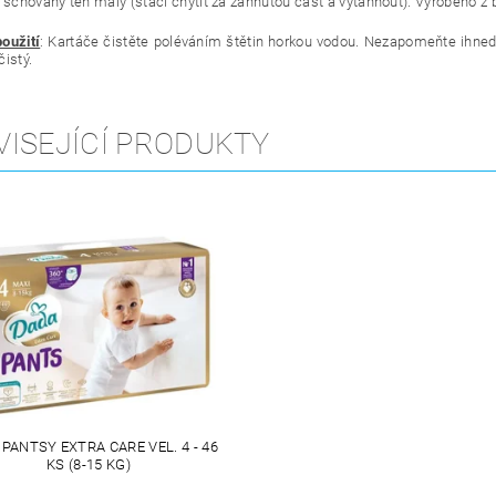
e schovaný ten malý (stačí chytit za zahnutou část a vytáhnout).
Vyrobeno z 
oužití
: Kartáče čistěte poléváním štětin horkou vodou. Nezapomeňte ihned
istý.
VISEJÍCÍ PRODUKTY
PANTSY EXTRA CARE VEL. 4 - 46
KS (8-15 KG)