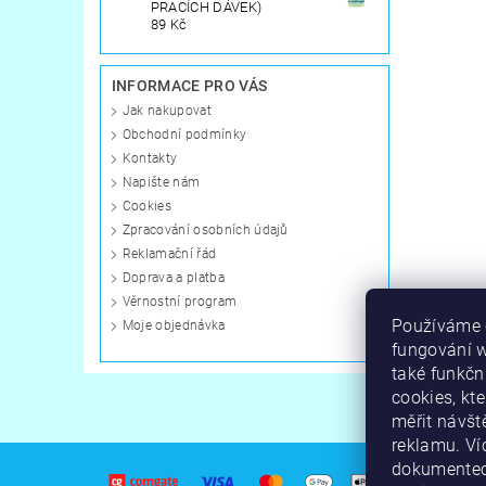
PRACÍCH DÁVEK)
89 Kč
INFORMACE PRO VÁS
Jak nakupovat
Obchodní podmínky
Kontakty
Napište nám
Cookies
Zpracování osobních údajů
Reklamační řád
Doprava a platba
Věrnostní program
Používáme c
Moje objednávka
fungování 
také funkčn
cookies, kt
měřit návšt
reklamu. Ví
dokumente