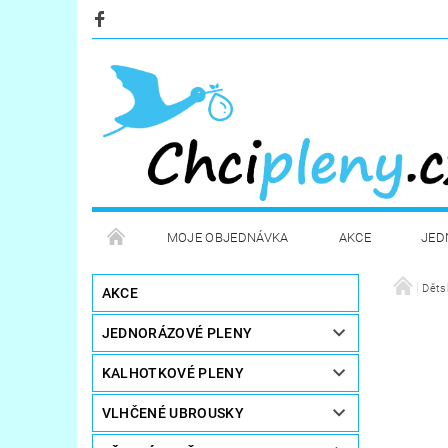
MOJE OBJEDNÁVKA
AKCE
JED
KOSMETIKA
POTŘEBY PRO MAMINKY
Děts
AKCE
JEDNORÁZOVÉ PLENY
STERILIZÁTORY A OHŘÍVAČE
DÁRKOVÉ POUKA
KALHOTKOVÉ PLENY
VLHČENÉ UBROUSKY