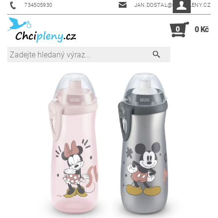
734505930
JAN.DOSTAL@CHCIPLENY.CZ
0
0 Kč