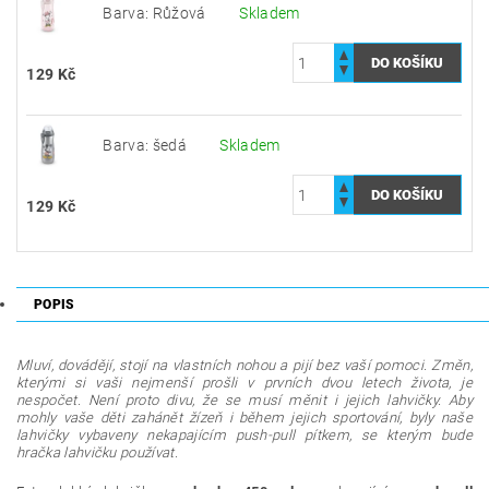
Barva: Růžová
Skladem
129 Kč
Barva: šedá
Skladem
129 Kč
POPIS
Mluví, dovádějí, stojí na vlastních nohou a pijí bez vaší pomoci. Změn,
kterými si vaši nejmenší prošli v prvních dvou letech života, je
nespočet. Není proto divu, že se musí měnit i jejich lahvičky. Aby
mohly vaše děti zahánět žízeň i během jejich sportování, byly naše
lahvičky vybaveny nekapajícím push-pull pítkem, se kterým bude
hračka lahvičku používat.