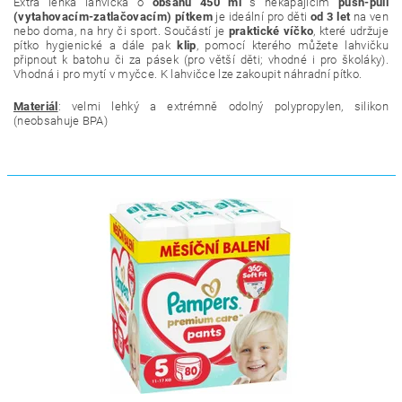
Extra lehká lahvička o
obsahu 450 ml
s nekapajícím
push-pull
(vytahovacím-zatlačovacím) pítkem
je ideální pro děti
od 3 let
na ven
nebo doma, na hry či sport.
Součástí je
praktické víčko
, které udržuje
pítko hygienické a dále pak
klip
, pomocí kterého můžete lahvičku
připnout k batohu či za pásek (pro větší děti; vhodné i pro školáky).
V
hodná i pro mytí v myčce. K lahvičce l
ze zakoupit náhradní pítko.
Materiál
: velmi lehký a extrémně odolný polypropylen, silikon
(n
eobsahuje BPA)