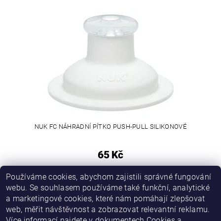
NUK FC NÁHRADNÍ PÍTKO PUSH-PULL SILIKONOVÉ
65 Kč
Používáme cookies, abychom zajistili správné fungování
webu. Se souhlasem používáme také funkční, analytické
a marketingové cookies, které nám pomáhají zlepšovat
web, měřit návštěvnost a zobrazovat relevantní reklamu.
Více informací najdete v dokumentech
Cookies
a