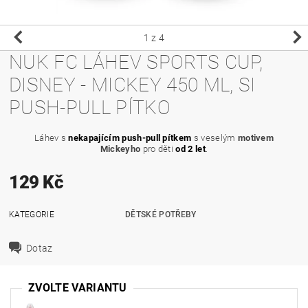
1
z 4
NUK FC LÁHEV SPORTS CUP,
DISNEY - MICKEY 450 ML, SI
PUSH-PULL PÍTKO
Láhev s
nekapajícím push-pull pítkem
s veselým
motivem
Mickeyho
pro děti
od 2 let
.
129 Kč
KATEGORIE
DĚTSKÉ POTŘEBY
Dotaz
ZVOLTE VARIANTU