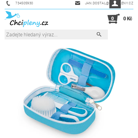
734505930
JAN.DOSTAL@CHCIPLENY.CZ
0
0 Kč