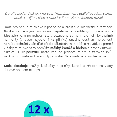
Darujte perfetní dárek k narození miminka nebo udělějte radost sama
sobě a mějte v přebalovací taštičce vše na jednom místě
Sada pro péči o miminko v pohodlné a praktické kosmetické taštičce.
Nůžky
(s tenkými kovovými čepelemi a zaoblenými hranami) a
kleštičky
vám pomohou jistě a bezpečně stříhat malé nehtíky a
pilník
na nehty (v sadě najdete 4 ks pilníku) snadno odstraní nerovnosti
nehtů a ochrání vaše dítě před poškrábáním. S péčí o hlavičku a jemné
vlásky miminka vám pomůže
měkký kartáč a hřeben
s protiskluzovou
rukojetí. Díky
pouzdru
máte vše na jednom místě a zároveň kvůli
velikosti můžete mít vše vždy při sobě. Celá sada je v modré barvě.
Sada obsahuje
: nůžky, kleštičky, 4 pilníky, kartáč a hřeben na vlasy,
látkové pouzdro na zips