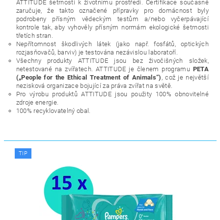
ATTITUDE šetrnosti k životnímu prostředí. Certifikace současně
zaručuje, že takto označené přípravky pro domácnost byly
podrobeny přísným vědeckým testům a/nebo vyčerpávající
kontrole tak, aby vyhověly přísným normám ekologické šetrnosti
třetích stran.
Nepřítomnost škodlivých látek (jako např. fosfátů, optických
rozjasňovačů, barviv) je testována nezávislou laboratoří.
Všechny produkty ATTITUDE jsou bez živočišných složek,
netestované na zvířatech. ATTITUDE je členem programu
PETA
(„People for the Ethical Treatment of Animals“)
, což je největší
nezisková organizace bojující za práva zvířat na světě.
Pro výrobu produktů ATTITUDE jsou použity 100% obnovitelné
zdroje energie.
100% recyklovatelný obal.
TIP