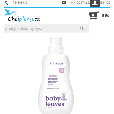
734505930
JAN.DOSTAL@CHCIPLENY.CZ
0
0 Kč