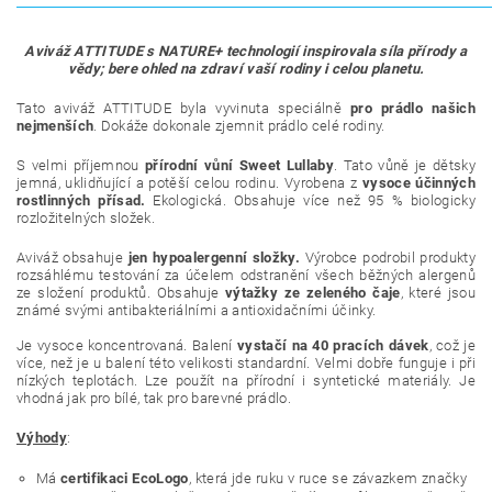
Aviváž ATTITUDE s NATURE+ technologií inspirovala síla přírody a
vědy; bere ohled na zdraví vaší rodiny i celou planetu.
Tato aviváž ATTITUDE byla vyvinuta speciálně
pro prádlo našich
nejmenších
. Dokáže dokonale zjemnit prádlo celé rodiny.
S velmi příjemnou
přírodní vůní Sweet Lullaby
. Tato vůně je dětsky
jemná, uklidňující a potěší celou rodinu. Vyrobena z
vysoce účinných
rostlinných přísad.
Ekologická. Obsahuje více než 95 % biologicky
rozložitelných složek.
Aviváž obsahuje
jen hypoalergenní složky.
Výrobce podrobil produkty
rozsáhlému testování za účelem odstranění všech běžných alergenů
ze složení produktů. Obsahuje
výtažky ze zeleného čaje
, které jsou
známé svými antibakteriálními a antioxidačními účinky.
Je vysoce koncentrovaná. Balení
vystačí na 40 pracích dávek
, což je
více, než je u balení této velikosti standardní. Velmi dobře funguje i při
nízkých teplotách. Lze použít na přírodní i syntetické materiály. Je
vhodná jak pro bílé, tak pro barevné prádlo.
Výhody
:
Má
certifikaci EcoLogo
, která jde ruku v ruce se závazkem značky