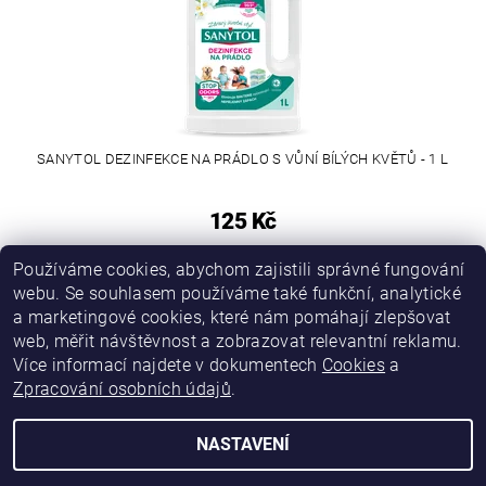
SANYTOL DEZINFEKCE NA PRÁDLO S VŮNÍ BÍLÝCH KVĚTŮ - 1 L
125 Kč
Používáme cookies, abychom zajistili správné fungování
webu. Se souhlasem používáme také funkční, analytické
a marketingové cookies, které nám pomáhají zlepšovat
web, měřit návštěvnost a zobrazovat relevantní reklamu.
Více informací najdete v dokumentech
Cookies
a
Zpracování osobních údajů
.
NASTAVENÍ
Upravit nastavení cookies
2026 © Chcipleny.cz, všechna práva vyhrazena