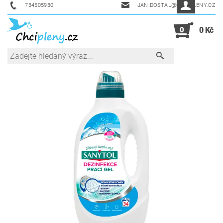
734505930
JAN.DOSTAL@CHCIPLENY.CZ
0
0 Kč