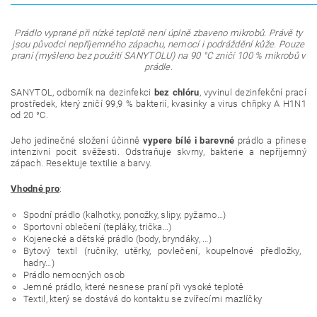
Prádlo vyprané při nízké teplotě není úplně zbaveno mikrobů. Právě ty
jsou původci nepříjemného zápachu, nemocí i podráždění kůže. Pouze
praní (myšleno bez použití SANYTOLU) na 90 °C zničí 100 % mikrobů v
prádle.
SANYTOL, odborník na dezinfekci
bez chlóru
, vyvinul dezinfekční prací
prostředek, který zničí 99,9 % bakterií, kvasinky a virus chřipky A H1N1
od 20 °C.
Jeho jedinečné složení účinně
vypere bílé i barevné
prádlo a přinese
intenzivní pocit svěžesti. Odstraňuje skvrny, bakterie a nepříjemný
zápach. Resektuje textilie a barvy.
Vhodné pro
:
Spodní prádlo (kalhotky, ponožky, slipy, pyžamo…)
Sportovní oblečení (tepláky, trička…)
Kojenecké a dětské prádlo (body, bryndáky, …)
Bytový textil (ručníky, utěrky, povlečení, koupelnové předložky,
hadry…)
Prádlo nemocných osob
Jemné prádlo, které nesnese praní při vysoké teplotě
Textil, který se dostává do kontaktu se zvířecími mazlíčky