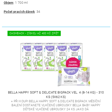
Objem
: 1 700 ml
Počet pracích dávek
: 34
CASHBACK - ZÍSKEJ AŽ 400 KČ ZPĚT
BELLA HAPPY SOFT & DELICATE BIGPACK VEL. 4 (8-14 KG) - 310
KS (5X62 KS)
+ PŘI KOUPI BELLA HAPPY SOFT & DELICATE BIGPACK MĚSÍČNÍ
BALENÍ DOSTANETE VLHČENÉ UBROUSKY BELLA BABY HAPPY
DĚTSKÉ VLHČENÉ UBROUSKY 24 KS JAKO DÁ