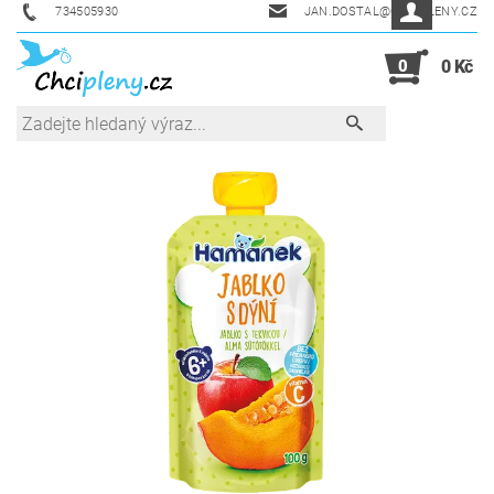
734505930
JAN.DOSTAL@CHCIPLENY.CZ
0
0 Kč