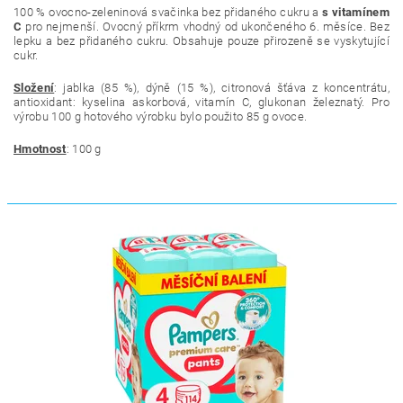
100 % ovocno-zeleninová svačinka bez přidaného cukru a
s vitamínem
C
pro nejmenší. Ovocný příkrm vhodný od ukončeného 6. měsíce. Bez
lepku a bez přidaného cukru. Obsahuje pouze přirozeně se vyskytující
cukr.
Složení
:
jablka (85 %), dýně (15 %), citronová šťáva z koncentrátu,
antioxidant: kyselina askorbová, vitamín C, glukonan železnatý
. Pro
výrobu 100 g hotového výrobku bylo použito 85 g ovoce.
Hmotnost
: 100 g