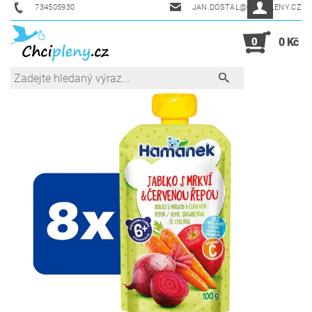
734505930
JAN.DOSTAL@CHCIPLENY.CZ
0
0 Kč