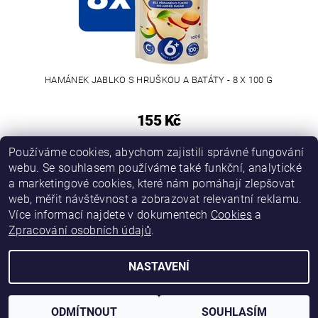
HAMÁNEK JABLKO S HRUŠKOU A BATÁTY - 8 X 100 G
155 Kč
Používáme cookies, abychom zajistili správné fungování
webu. Se souhlasem používáme také funkční, analytické
a marketingové cookies, které nám pomáhají zlepšovat
web, měřit návštěvnost a zobrazovat relevantní reklamu.
Více informací najdete v dokumentech
Cookies
a
Zpracování osobních údajů
.
NASTAVENÍ
Upravit nastavení cookies
2026 © Chcipleny.cz, všechna práva vyhrazena
Vytvořil Shoptet
ODMÍTNOUT
SOUHLASÍM