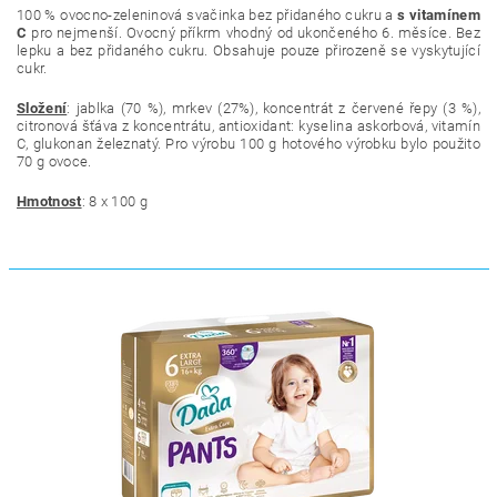
100 % ovocno-zeleninová svačinka bez přidaného cukru a
s vitamínem
C
pro nejmenší. Ovocný příkrm vhodný od ukončeného 6. měsíce. Bez
lepku a bez přidaného cukru. Obsahuje pouze přirozeně se vyskytující
cukr.
Složení
:
jablka (70 %), mrkev (27%), koncentrát z červené řepy (3 %),
citronová šťáva z koncentrátu, antioxidant: kyselina askorbová, vitamín
C, glukonan železnatý
. Pro výrobu 100 g hotového výrobku bylo použito
7
0 g ovoce.
Hmotnost
: 8 x 100 g