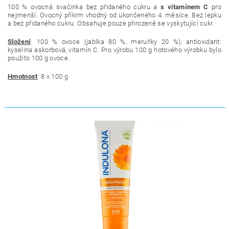
100 % ovocná svačinka bez přidaného cukru a
s vitamínem C
pro
nejmenší. Ovocný příkrm vhodný od ukončeného 4. měsíce. Bez lepku
a bez přidaného cukru. Obsahuje pouze přirozeně se vyskytující cukr.
Složení
:
100 % ovoce (jablka 80 %, meruňky 20 %), antioxidant:
kyselina askorbová, vitamín C
. Pro výrobu 100 g hotového výrobku bylo
použito 100 g ovoce.
Hmotnost
: 8 x 100 g