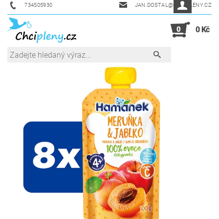
734505930
JAN.DOSTAL@CHCIPLENY.CZ
0
0 Kč