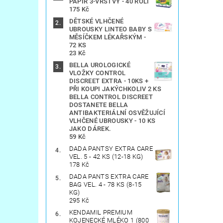
PAPÍR 3-VRSTVÝ - 40 ROLÍ
175 Kč
DĚTSKÉ VLHČENÉ
UBROUSKY LINTEO BABY S
MĚSÍČKEM LÉKAŘSKÝM -
72 KS
23 Kč
BELLA UROLOGICKÉ
VLOŽKY CONTROL
DISCREET EXTRA - 10KS +
PŘI KOUPI JAKÝCHKOLIV 2 KS
BELLA CONTROL DISCREET
DOSTANETE BELLA
ANTIBAKTERIÁLNÍ OSVĚŽUJÍCÍ
VLHČENÉ UBROUSKY - 10 KS
JAKO DÁREK.
59 Kč
DADA PANTSY EXTRA CARE
VEL. 5 - 42 KS (12-18 KG)
178 Kč
DADA PANTS EXTRA CARE
BAG VEL. 4 - 78 KS (8-15
KG)
295 Kč
KENDAMIL PREMIUM
KOJENECKÉ MLÉKO 1 (800