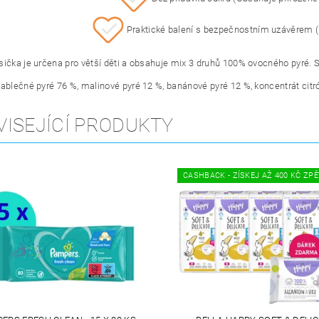
Praktické balení s bezpečnostním uzávěrem (H
sička je určena pro větší děti a obsahuje mix 3 druhů 100% ovocného pyré. S
ablečné pyré 76 %, malinové pyré 12 %, banánové pyré 12 %, koncentrát citr
VISEJÍCÍ PRODUKTY
CASHBACK - ZÍSKEJ AŽ 400 KČ ZP