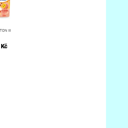
ON III
 Kč