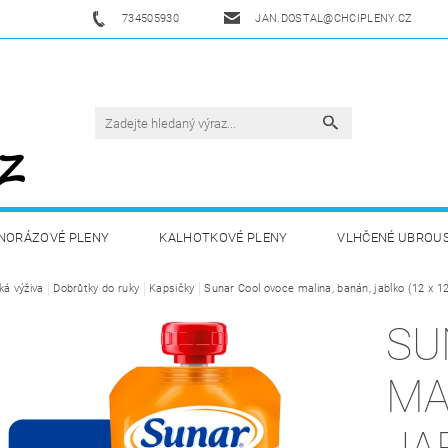
734505930
JAN.DOSTAL@CHCIPLENY.CZ
NORÁZOVÉ PLENY
KALHOTKOVÉ PLENY
VLHČENÉ UBROU
ká výživa
DĚTSKÁ VÝŽIVA
Dobrůtky do ruky
ZDRAVÁ A SPORTOVNÍ VÝŽIVA
Kapsičky
Sunar Cool ovoce malina, banán, jablko (12 x 1
DROGERIE 
SU
ZY
AKUKU
OBCHODNÍ PODMÍNKY
KONTAKTY
MA