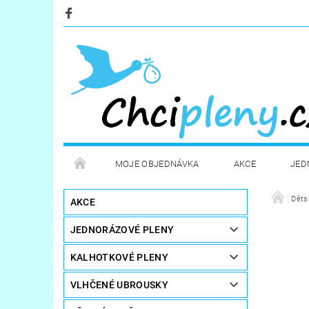
MOJE OBJEDNÁVKA
AKCE
JED
KOSMETIKA
POTŘEBY PRO MAMINKY
Děts
AKCE
JEDNORÁZOVÉ PLENY
STERILIZÁTORY A OHŘÍVAČE
DÁRKOVÉ POUKA
KALHOTKOVÉ PLENY
VLHČENÉ UBROUSKY