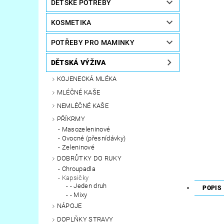
DĚTSKÉ POTŘEBY
KOSMETIKA
POTŘEBY PRO MAMINKY
DĚTSKÁ VÝŽIVA
KOJENECKÁ MLÉKA
MLÉČNÉ KAŠE
NEMLÉČNÉ KAŠE
PŘÍKRMY
Masozeleninové
Ovocné (přesnídávky)
Zeleninové
DOBRŮTKY DO RUKY
Chroupadla
Kapsičky
- Jeden druh
POPIS
- Mixy
NÁPOJE
DOPLŇKY STRAVY