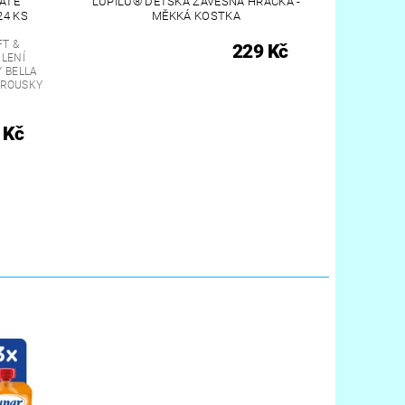
CATE
LUPILU® DĚTSKÁ ZÁVĚSNÁ HRAČKA -
24 KS
MĚKKÁ KOSTKA
FT &
229 Kč
ALENÍ
 BELLA
BROUSKY
 Kč