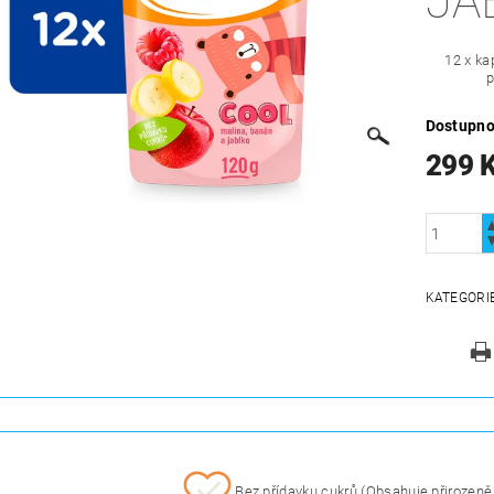
JA
12 x ka
Dostupno
299 
KATEGORI
Bez přídavku cukrů (Obsahuje přirozeně 