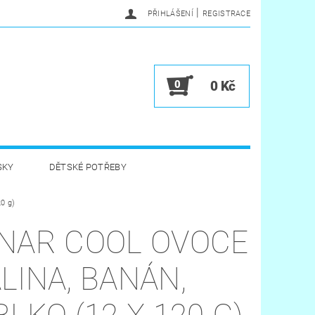
|
PŘIHLÁŠENÍ
REGISTRACE
0
0 Kč
SKY
DĚTSKÉ POTŘEBY
20 g)
A HYGIENA
HRAČKY
NAR COOL OVOCE
VĚRNOSTNÍ PROGRAM
LINA, BANÁN,