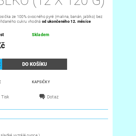
BLKO (12 X 120 G)
psička ze 100% ovocného pyré (malina, banán, jablko) bez
přidaného cukru vhodná
od ukončeného 12. měsíce
st
Skladem
Kč
E
KAPSIČKY
Tisk
Dotaz
sladké vyzrálé ovoce.)