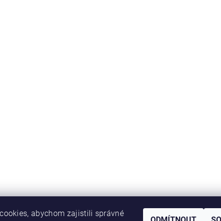
ookies, abychom zajistili správné
ODMÍTNOUT
S