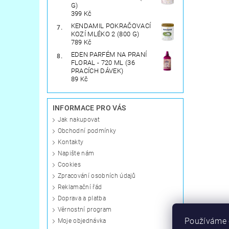
G)
399 Kč
KENDAMIL POKRAČOVACÍ
KOZÍ MLÉKO 2 (800 G)
789 Kč
EDEN PARFÉM NA PRANÍ
FLORAL - 720 ML (36
PRACÍCH DÁVEK)
89 Kč
INFORMACE PRO VÁS
Jak nakupovat
Obchodní podmínky
Kontakty
Napište nám
Cookies
Zpracování osobních údajů
Reklamační řád
Doprava a platba
Věrnostní program
Používáme c
Moje objednávka