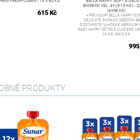
ERS FRESH CLEAN - 15 X 80 KS
BELLA HAPPY SOFT & DELI
BIGPACK VEL. 4+ (9-15 KG) - 2
(4X56 KS)
615 Kč
+ PŘI KOUPI BELLA HAPPY SO
DELICATE BIGPACK MĚSÍČNÍ B
DOSTANETE VLHČENÉ UBROUSKY
BABY HAPPY DĚTSKÉ VLHČENÉ U
24 KS JAKO DÁ
995
OBNÉ PRODUKTY