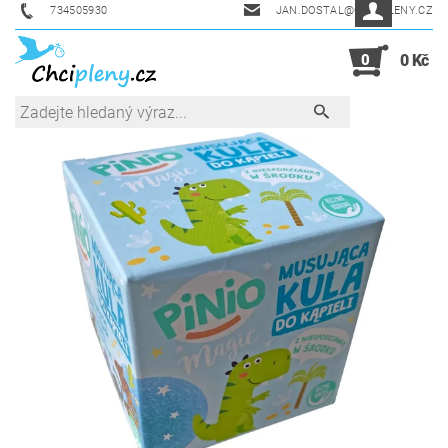
734505930
JAN.DOSTAL@CHCIPLENY.CZ
0
0 Kč