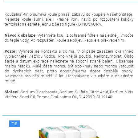
Kouzelná Pinio šumivá koule přináší zábavu do koupele Vašeho dítěte.
Nejenže koule šumí, ale i krásně voní, navíc po rozpuštění kuličky
tentokrát naleznete jednu z šesti figurek DINOSAURA.
Návod k obsluze
: Vytáhněte kouli z ochranné fólie a následně ji vhoďte
do teplé vody. Po rozpuštění koule se objeví kapsle s překvapením.
Pozor
: Vyhněte se kontaktu s očima. V případě zasažení oka ihned
vypláchněte vlažnou vodou. Pro vnější použití. Nekonzumovat. Číslo
šarže a datum expirace naleznete na spodní straně balení. Obsahuje
malou hračku. Malé části mohou být spolknuty nebo mohou vstoupit
do dýchacích cest, proto doporučujeme dozor dospělé osoby.
Nevhodné pro děti mladší 3 let. Uchovávejte v suchém a chladném
místě.
Složení
: Sodium Bicarbonate, Sodium Sulfate, Citric Acid, Parfum, Vitis
Vinifera Seed Oil, Persea Gratissima Oil, Cl 42090, Cl 19140.
TIP