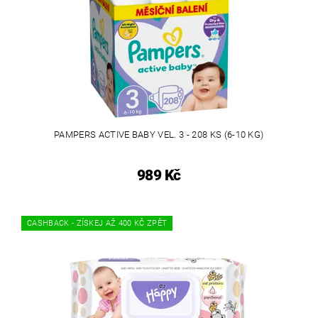
PAMPERS ACTIVE BABY VEL. 3 - 208 KS (6-10 KG)
989 Kč
CASHBACK - ZÍSKEJ AŽ 400 KČ ZPĚT