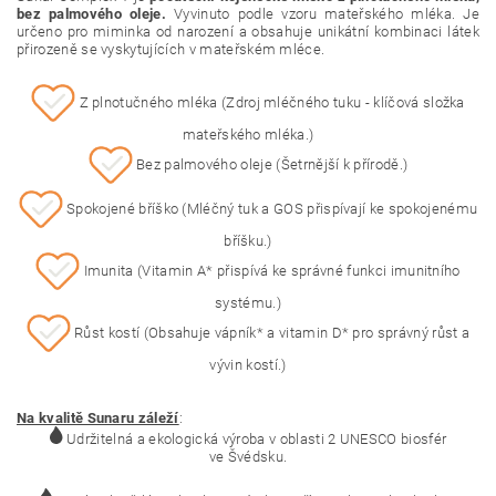
bez palmového oleje.
Vyvinuto podle vzoru mateřského mléka. Je
určeno pro miminka od narození a obsahuje unikátní kombinaci látek
přirozeně se vyskytujících v mateřském mléce.
Z plnotučného mléka (Zdroj mléčného tuku - k
líčová složka
mateřského mléka.)
Bez palmového oleje (
Šetrnější k přírodě.)
Spokojené bříško (
Mléčný tuk a GOS přispívají ke spokojenému
bříšku.
)
Imunita (
Vitamin A* přispívá ke správné funkci imunitního
systému.)
Růst kostí (
Obsahuje vápník* a vitamin D* pro správný růst a
vývin kostí.
)
Na kvalitě Sunaru záleží
:
Udržitelná a ekologická výroba v oblasti 2 UNESCO biosfér
ve Švédsku.