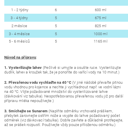
1 - 2 týdny
6
600 ml
3 - 4 týdny
5
675 ml
2 měsíce
5
825 ml
3 - 4 měsíce
5
1000 ml
5 - 6 měsíců
5
1165 ml
Návod na přípravu
:
1.
Vysterilizujte lahev
(
Pečlivě si umyjte a osušte ruce. Vysterilizujte
dudlík, lahev a kroužek tak, že je ponoříte do vařící vody na 10 minut.)
2.
Převařenou vodu vychlaďte na 40 °C
(V jiné nádobě převařte pitnou
vodu vhodnou pro kojence a nechte ji vychladnout např. ve vodní lázni
na 40 °C. Vlijte požadované množství do vysterilizované lahve
(dávkování viz tabulka). Nespotřebovanou převařenou vodu již pro další
přípravu mléka nepoužívejte.)
3.
Smíchejte se Sunarem
(Naplňte odměrku vrchovatě práškem,
přebytek zarovnejte ostřím nože a vsypte do lahve požadovaný počet
odměrek (viz dávkovací tabulka). Dobře zavřete a důkladně protřepejte,
až se prášek rozpustí. Používejte vždy pouze přiloženou odměrku.)