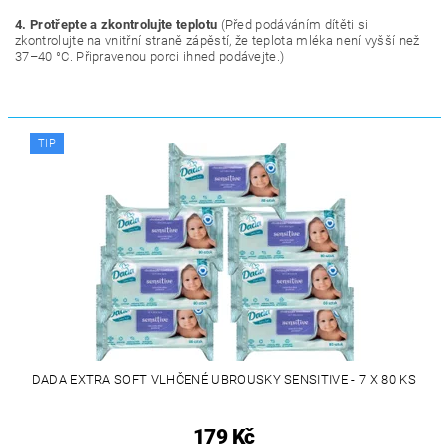
4.
Protřepte a zkontrolujte teplotu
(
Před podáváním dítěti si
zkontrolujte na vnitřní straně zápěstí, že teplota mléka není vyšší než
37–40 °C. Připravenou porci ihned podávejte.)
TIP
DADA EXTRA SOFT VLHČENÉ UBROUSKY SENSITIVE - 7 X 80 KS
179 Kč