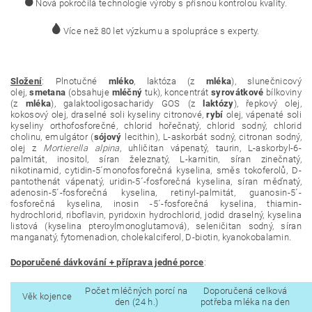
Nová pokročilá technologie výroby s přísnou kontrolou kvality.
Více než 80 let výzkumu a spolupráce s experty.
Složení
: Plnotučné
mléko
, laktóza (z
mléka
), slunečnicový
olej,
smetana
(obsahuje
mléčný
tuk), koncentrát
syrovátkové
bílkoviny
(z
mléka
), galaktooligosacharidy GOS (z
laktózy
), řepkový olej,
kokosový olej, draselné soli kyseliny citronové,
rybí
olej, vápenaté soli
kyseliny orthofosforečné, chlorid hořečnatý, chlorid sodný, chlorid
cholinu, emulgátor (
sójový
lecithin), L-askorbát sodný, citronan sodný,
olej z
Mortierella alpina
, uhličitan vápenatý, taurin, L-askorbyl-6-
palmitát, inositol, síran železnatý, L-karnitin, síran zinečnatý,
nikotinamid, cytidin-5´monofosforečná kyselina, směs tokoferolů, D-
pantothenát vápenatý, uridin-5´-fosforečná kyselina, síran měďnatý,
adenosin-5´-fosforečná kyselina, retinyl-palmitát, guanosin-5´-
fosforečná kyselina, inosin -5´-fosforečná kyselina, thiamin-
hydrochlorid, riboflavin, pyridoxin hydrochlorid, jodid draselný, kyselina
listová (kyselina pteroylmonoglutamová), seleničitan sodný, síran
manganatý, fytomenadion, cholekalciferol, D-biotin, kyanokobalamin.
Doporučené dávkování + příprava jedné porce
:
Počet mléčných porcí na
Doporučená celková
Věk
kojence
den (24 h.)
potřeba mléka na den