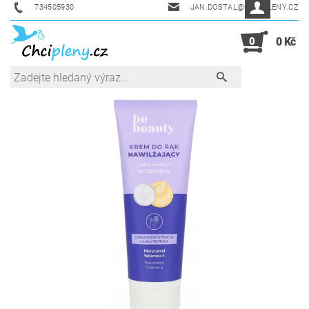
734505930
JAN.DOSTAL@CHCIPLENY.CZ
0
0 Kč