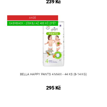
239 Kč
AKCE
CASHBACK - ZÍSKEJ AŽ 400 KČ ZPĚT
BELLA HAPPY PANTS 4 MAXI - 44 KS (8-14 KG)
295 Kč