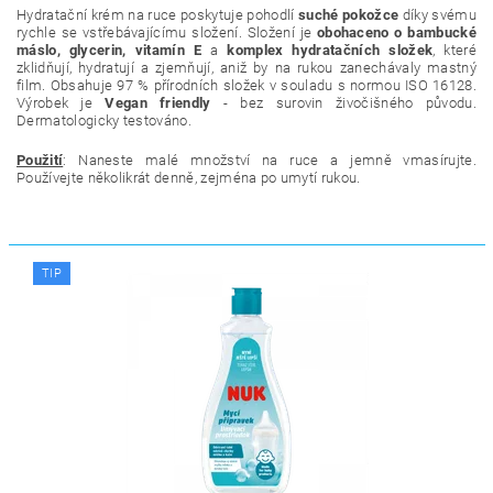
Hydratační krém na ruce poskytuje pohodlí
suché pokožce
díky svému
rychle se vstřebávajícímu složení. Složení je
obohaceno o bambucké
máslo, glycerin, vitamín E
a
komplex hydratačních složek
, které
zklidňují, hydratují a zjemňují, aniž by na rukou zanechávaly mastný
film. Obsahuje 97 % přírodních složek v souladu s normou ISO 16128.
Výrobek je
Vegan friendly
- bez surovin živočišného původu.
Dermatologicky testováno.
Použití
: Naneste malé množství na ruce a jemně vmasírujte.
Používejte několikrát denně, zejména po umytí rukou.
TIP