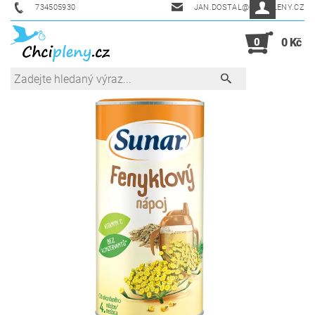
734505930
JAN.DOSTAL@CHCIPLENY.CZ
0
0 Kč