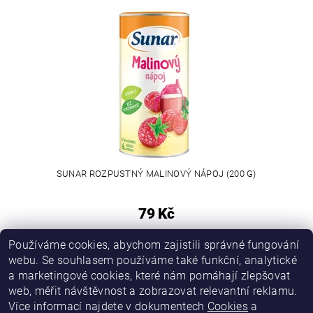
SUNAR ROZPUSTNÝ MALINOVÝ NÁPOJ (200 G)
79 Kč
Používáme cookies, abychom zajistili správné fungování
webu. Se souhlasem používáme také funkční, analytické
a marketingové cookies, které nám pomáhají zlepšovat
web, měřit návštěvnost a zobrazovat relevantní reklamu.
Více informací najdete v dokumentech
Cookies
a