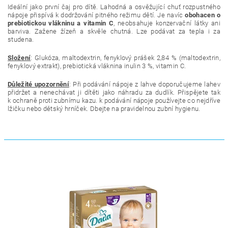
Ideální jako první čaj pro dítě.
Lahodná a osvěžující chuť rozpustného
nápoje přispívá k dodržování pitného režimu dětí. Je navíc
obohacen o
prebiotickou vlákninu a vitamin C
, neobsahuje konzervační látky ani
barviva. Zažene žízeň a skvěle chutná. Lze podávat za tepla i za
studena.
Složení
: Glukóza, maltodextrin, fenyklový prášek 2,84 % (maltodextrin,
fenyklový extrakt), prebiotická vláknina inulin 3 %, vitamin C.
Důležité upozornění
: Při podávání nápoje z lahve doporučujeme lahev
přidržet a nenechávat ji dítěti jako náhradu za dudlík. Přispějete tak
k ochraně proti zubnímu kazu. k podávání nápoje používejte co nejdříve
lžičku nebo dětský hrníček. Dbejte na pravidelnou zubní hygienu.