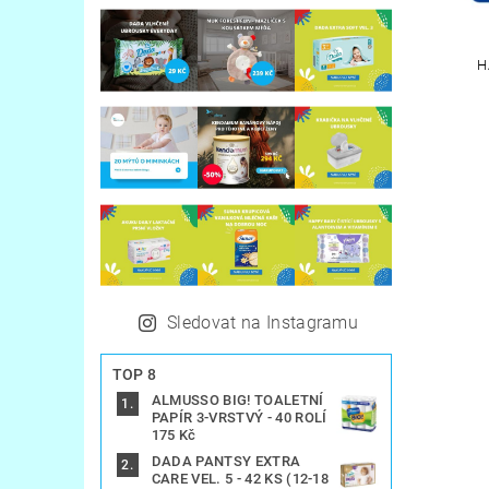
H
Sledovat na Instagramu
TOP 8
ALMUSSO BIG! TOALETNÍ
PAPÍR 3-VRSTVÝ - 40 ROLÍ
175 Kč
DADA PANTSY EXTRA
CARE VEL. 5 - 42 KS (12-18