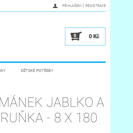
|
PŘIHLÁŠENÍ
REGISTRACE
0
0 Kč
SKY
DĚTSKÉ POTŘEBY
A HYGIENA
HRAČKY
MÁNEK JABLKO A
VĚRNOSTNÍ PROGRAM
RUŇKA - 8 X 180