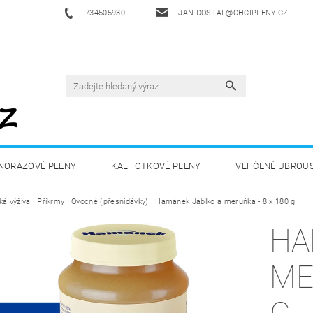
734505930
JAN.DOSTAL@CHCIPLENY.CZ
NORÁZOVÉ PLENY
KALHOTKOVÉ PLENY
VLHČENÉ UBROU
ká výživa
DĚTSKÁ VÝŽIVA
Příkrmy
Ovocné (přesnídávky)
ZDRAVÁ A SPORTOVNÍ VÝŽIVA
Hamánek Jablko a meruňka - 8 x 180 g
DROGERIE 
HA
ZY
AKUKU
OBCHODNÍ PODMÍNKY
KONTAKTY
ME