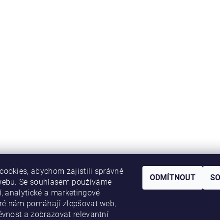
ookies, abychom zajistili správné
ODMÍTNOUT
S
webu. Se souhlasem používáme
í, analytické a marketingové
eré nám pomáhají zlepšovat web,
ěvnost a zobrazovat relevantní