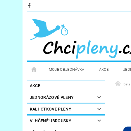
MOJE OBJEDNÁVKA
AKCE
JED
KOSMETIKA
POTŘEBY PRO MAMINKY
Děts
AKCE
JEDNORÁZOVÉ PLENY
STERILIZÁTORY A OHŘÍVAČE
DÁRKOVÉ POUKA
KALHOTKOVÉ PLENY
VLHČENÉ UBROUSKY