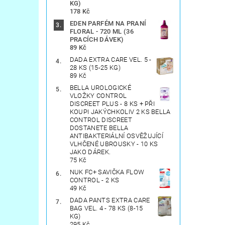
KG)
178 Kč
EDEN PARFÉM NA PRANÍ
FLORAL - 720 ML (36
PRACÍCH DÁVEK)
89 Kč
DADA EXTRA CARE VEL. 5 -
28 KS (15-25 KG)
89 Kč
BELLA UROLOGICKÉ
VLOŽKY CONTROL
DISCREET PLUS - 8 KS + PŘI
KOUPI JAKÝCHKOLIV 2 KS BELLA
CONTROL DISCREET
DOSTANETE BELLA
ANTIBAKTERIÁLNÍ OSVĚŽUJÍCÍ
VLHČENÉ UBROUSKY - 10 KS
JAKO DÁREK.
75 Kč
NUK FC+ SAVIČKA FLOW
CONTROL - 2 KS
49 Kč
DADA PANTS EXTRA CARE
BAG VEL. 4 - 78 KS (8-15
KG)
295 Kč