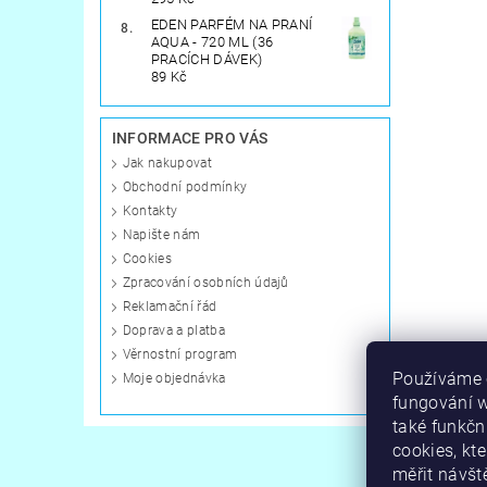
EDEN PARFÉM NA PRANÍ
AQUA - 720 ML (36
PRACÍCH DÁVEK)
89 Kč
INFORMACE PRO VÁS
Jak nakupovat
Obchodní podmínky
Kontakty
Napište nám
Cookies
Zpracování osobních údajů
Reklamační řád
Doprava a platba
Věrnostní program
Používáme c
Moje objednávka
fungování 
také funkčn
cookies, kt
měřit návšt