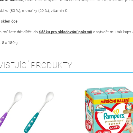
ablko (80 %), meruňky (20 %), vitamin C
.
 skleničce
h můžete dát dítěti do
Sáčku pro skladování pokrmů
a vytvořit mu tak kapsi
: 8 x 180 g
VISEJÍCÍ PRODUKTY