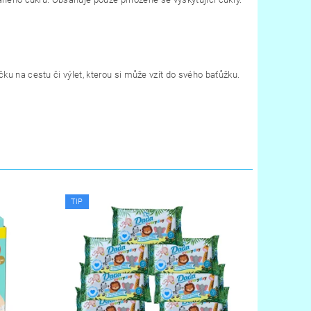
čku na cestu či výlet, kterou si může vzít do svého baťůžku.
TIP