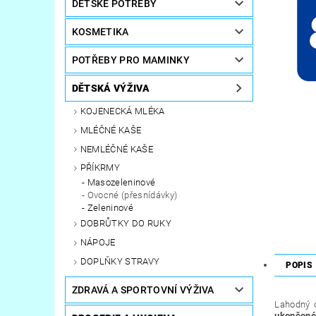
DĚTSKÉ POTŘEBY
KOSMETIKA
POTŘEBY PRO MAMINKY
DĚTSKÁ VÝŽIVA
KOJENECKÁ MLÉKA
MLÉČNÉ KAŠE
NEMLÉČNÉ KAŠE
PŘÍKRMY
Masozeleninové
Ovocné (přesnídávky)
Zeleninové
DOBRŮTKY DO RUKY
NÁPOJE
DOPLŇKY STRAVY
POPIS
ZDRAVÁ A SPORTOVNÍ VÝŽIVA
Lahodný 
ukončené