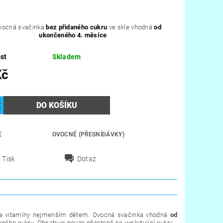
vocná svačinka
bez přidaného cukru
ve skle vhodná
od
ukončeného 4. měsíce
st
Skladem
Kč
E
OVOCNÉ (PŘESNÍDÁVKY)
Tisk
Dotaz
ii a vitamíny nejmenším dětem
. Ovocná svačinka vhodná
od
idaného cukru. Obsahuje pouze přirozeně se vyskytující cukry.