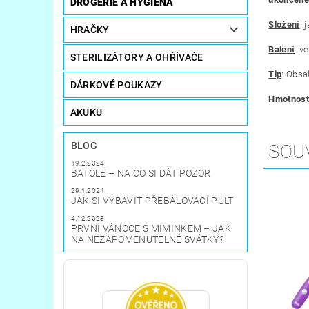
DROGERIE A HYGIENA
Složení
:
j
HRAČKY
Balení
:
ve
STERILIZÁTORY A OHŘÍVAČE
Tip
: Obsa
DÁRKOVÉ POUKAZY
Hmotnost
AKUKU
BLOG
SOU
19.2.2024
BATOLE – NA CO SI DÁT POZOR
29.1.2024
JAK SI VYBAVIT PŘEBALOVACÍ PULT
4.12.2023
PRVNÍ VÁNOCE S MIMINKEM – JAK
NA NEZAPOMENUTELNÉ SVÁTKY?