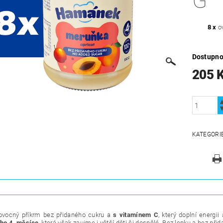
G
8 x
o
Dostupno
205 
KATEGORI
ovocný příkrm
bez přidaného cukru a
s vitamínem C
, který doplní energ
ho 4. měsíce
, která však zaujme i větší děti či dospělé. Bez lepku a bez př