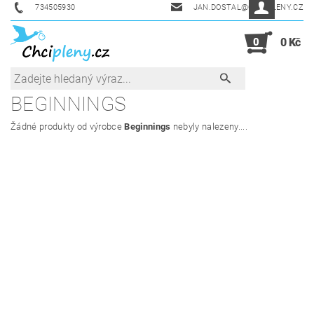
734505930
JAN.DOSTAL@CHCIPLENY.CZ
0
0 Kč
BEGINNINGS
Žádné produkty od výrobce
Beginnings
nebyly nalezeny....