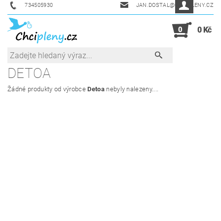
734505930
JAN.DOSTAL@CHCIPLENY.CZ
0
0 Kč
DETOA
Žádné produkty od výrobce
Detoa
nebyly nalezeny....