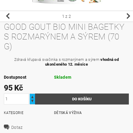
1
z 2
GOOD GOUT BIO MINI BAGETKY
S ROZMARÝNEM A SÝREM (70
G)
Zdravá křupavá svačinka s rozmarýnem a sýrem
vhodná od
ukončeného 12. měsíce
Dostupnost
Skladem
95 Kč
KATEGORIE
DĚTSKÁ VÝŽIVA
Dotaz