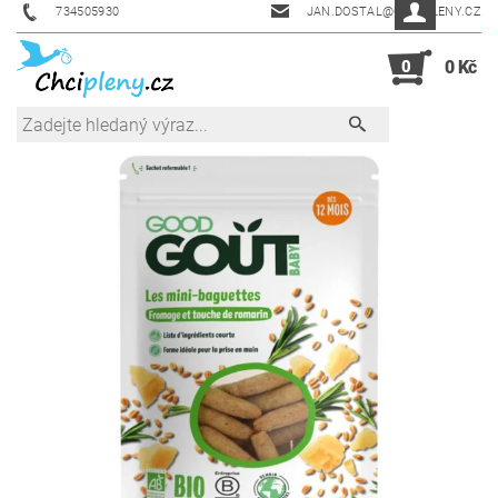
734505930
JAN.DOSTAL@CHCIPLENY.CZ
0
0 Kč