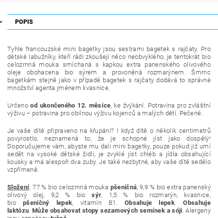
POPIS
Tyhle francouzské mini bagetky jsou sestrami bagetek s rajčaty. Pro
dětské labužníky, kteří rádi zkoušejí něco neobvyklého, je tentokrát bio
celozrnná mouka smíchaná s kapkou extra panenského olivového
oleje obohacena bio sýrem a provoněná rozmarýnem. Šmrnc
bagetkám stejně jako v případě bagetek s rajčaty dodává to správné
množství agenta jménem kvasnice.
Určeno
od ukončeného 12. měsíce
, ke žvýkání. Potravina pro zvláštní
výživu – potravina pro obilnou výživu kojenců a malých dětí. Pečené.
Je vaše dítě připraveno na křupání? I když dítě o několik centimetrů
povyrostlo, neznamená to, že je schopné jíst jako dospělý!
Doporučujeme vám, abyste mu dali mini bagetky, pouze pokud již umí
sedět na vysoké dětské židli, je zvyklé jíst chléb a jídla obsahující
kousky a má alespoň dva zuby. Je také nezbytné, aby vaše dítě sedělo
vzpřímeně.
Složení
:
77 % bio celozrnná mouka
pšeničná
, 9,9 % bio extra panenský
olivový olej, 9,2 % bio
sýr
, 1,5 % bio rozmarýn, kvasnice,
bio
pšeničný
lepek
, vitamín B1.
Obsahuje lepek
.
Obsahuje
laktózu
.
Může obsahovat stopy sezamových semínek a sóji
. Alergeny