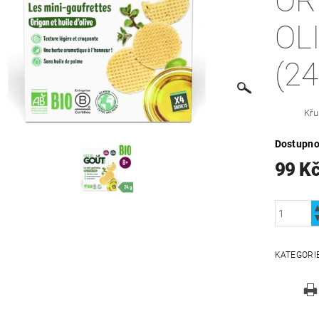
OR
OL
(24
Křu
Dostupno
99 K
KATEGORI