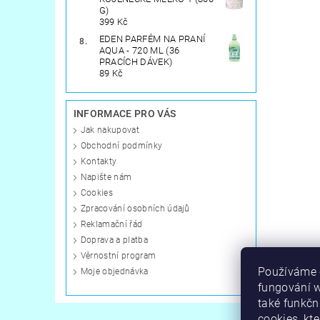
G)
399 Kč
EDEN PARFÉM NA PRANÍ
AQUA - 720 ML (36
PRACÍCH DÁVEK)
89 Kč
INFORMACE PRO VÁS
Jak nakupovat
Obchodní podmínky
Kontakty
Napište nám
Cookies
Zpracování osobních údajů
Reklamační řád
Doprava a platba
Věrnostní program
Používáme c
Moje objednávka
fungování 
také funkčn
cookies, kt