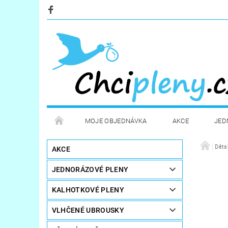
MOJE OBJEDNÁVKA
AKCE
JED
KOSMETIKA
POTŘEBY PRO MAMINKY
Děts
AKCE
JEDNORÁZOVÉ PLENY
STERILIZÁTORY A OHŘÍVAČE
DÁRKOVÉ POUKA
KALHOTKOVÉ PLENY
VLHČENÉ UBROUSKY