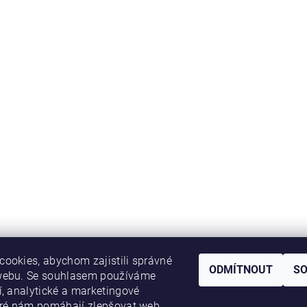
ookies, abychom zajistili správné
ODMÍTNOUT
S
webu. Se souhlasem používáme
í, analytické a marketingové
eré nám pomáhají zlepšovat web,