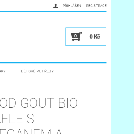
|
PŘIHLÁŠENÍ
REGISTRACE
0
0 Kč
SKY
DĚTSKÉ POTŘEBY
A HYGIENA
HRAČKY
OD GOUT BIO
VĚRNOSTNÍ PROGRAM
FLE S