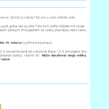
vence. Slyšíte ty cikády? My ano a vaše děťátko také.
u pyré, jedna věc je jistá! Tyto mini wafle můžete mít všude
alým zdravým chroupadlem na výlety, procházky nebo cestu
ého 10. měsíce
(k přímé konzumaci).
,2 % koncentrovaná bio citronová šťáva, 1,2 % emulgátor (bio
ikarbonát sodný), vitamín B1.
Může obsahovat stopy mléka,
ny
tučně
.