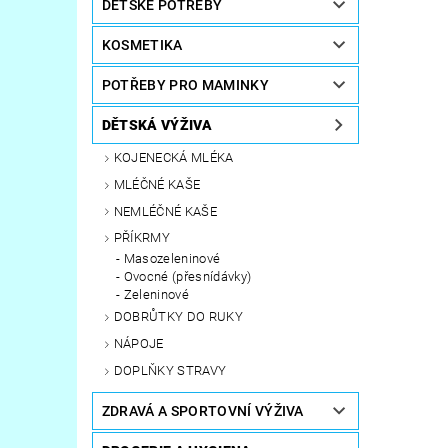
DĚTSKÉ POTŘEBY
KOSMETIKA
POTŘEBY PRO MAMINKY
DĚTSKÁ VÝŽIVA
KOJENECKÁ MLÉKA
MLÉČNÉ KAŠE
NEMLÉČNÉ KAŠE
PŘÍKRMY
Masozeleninové
Ovocné (přesnídávky)
Zeleninové
DOBRŮTKY DO RUKY
NÁPOJE
DOPLŇKY STRAVY
ZDRAVÁ A SPORTOVNÍ VÝŽIVA