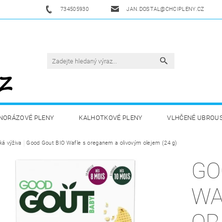
734505930
JAN.DOSTAL@CHCIPLENY.CZ
NORÁZOVÉ PLENY
KALHOTKOVÉ PLENY
VLHČENÉ UBROU
ká výživa
DĚTSKÁ VÝŽIVA
Good Gout BIO Wafle s oreganem a olivovým olejem (24 g)
ZDRAVÁ A SPORTOVNÍ VÝŽIVA
DROGERIE 
GO
ZY
AKUKU
OBCHODNÍ PODMÍNKY
KONTAKTY
WA