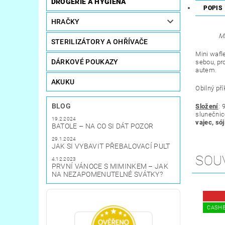
DROGERIE A HYGIENA
POPIS
HRAČKY
Mi
STERILIZÁTORY A OHŘÍVAČE
Mini wafl
DÁRKOVÉ POUKAZY
sebou, pr
autem.
AKUKU
Obilný př
BLOG
Složení
:
slunečnic
19.2.2024
vajec, sój
BATOLE – NA CO SI DÁT POZOR
29.1.2024
JAK SI VYBAVIT PŘEBALOVACÍ PULT
SOU
4.12.2023
PRVNÍ VÁNOCE S MIMINKEM – JAK
NA NEZAPOMENUTELNÉ SVÁTKY?
CASHB