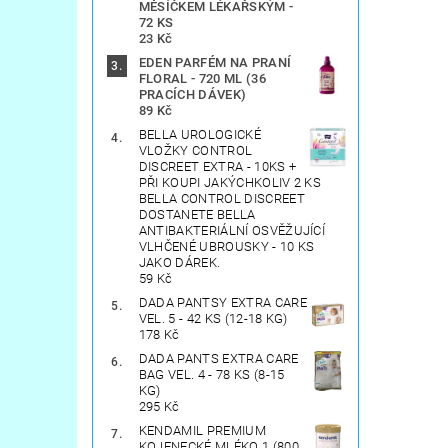
MĚSÍČKEM LÉKAŘSKÝM -
72 KS
23 Kč
EDEN PARFÉM NA PRANÍ
FLORAL - 720 ML (36
PRACÍCH DÁVEK)
89 Kč
BELLA UROLOGICKÉ
VLOŽKY CONTROL
DISCREET EXTRA - 10KS +
PŘI KOUPI JAKÝCHKOLIV 2 KS
BELLA CONTROL DISCREET
DOSTANETE BELLA
ANTIBAKTERIÁLNÍ OSVĚŽUJÍCÍ
VLHČENÉ UBROUSKY - 10 KS
JAKO DÁREK.
59 Kč
DADA PANTSY EXTRA CARE
VEL. 5 - 42 KS (12-18 KG)
178 Kč
DADA PANTS EXTRA CARE
BAG VEL. 4 - 78 KS (8-15
KG)
295 Kč
KENDAMIL PREMIUM
KOJENECKÉ MLÉKO 1 (800