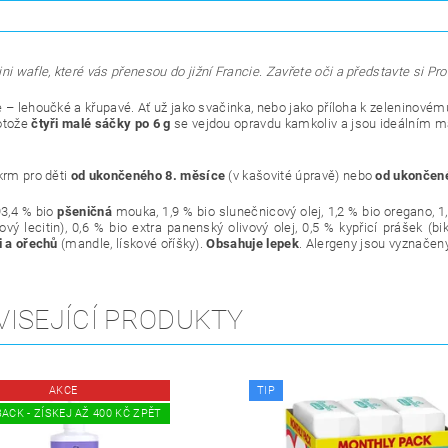
ni wafle, které vás přenesou do jižní Francie.
Zavřete oči a představte si Pro
e – lehoučké a křupavé. Ať už jako svačinka, nebo jako příloha k zeleninovém
otože
čtyři malé sáčky po 6 g
se vejdou opravdu kamkoliv a jsou ideálním m
íkrm pro děti
od ukončeného 8. měsíce
(v kašovité úpravě) nebo
od ukončen
93,4 % bio
pšeničná
mouka, 1,9 % bio slunečnicový olej, 1,2 % bio oregano, 1
ový lecitin), 0,6 % bio extra panenský olivový olej, 0,5 % kypřicí prášek (b
i a ořechů
(mandle, lískové oříšky).
Obsahuje lepek
. Alergeny jsou vyznače
VISEJÍCÍ PRODUKTY
AKCE
TIP
ACK - ZÍSKEJ AŽ 400 KČ ZPĚT