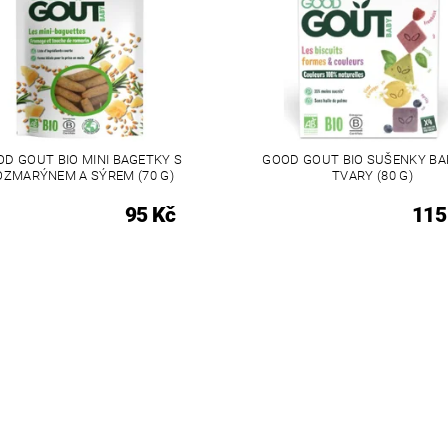
D GOUT BIO MINI BAGETKY S
GOOD GOUT BIO SUŠENKY BA
OZMARÝNEM A SÝREM (70 G)
TVARY (80 G)
95 Kč
115