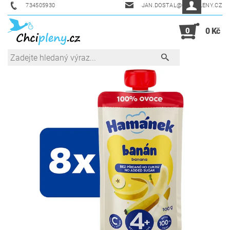
734505930
JAN.DOSTAL@CHCIPLENY.CZ
0
0 Kč