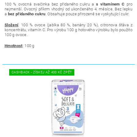
100 % ovocná svačinka bez přidaného cukru a
s vitamínem C
pro
nejmenší. Ovocný příkrm vhodný od ukončeného 4. měsíce. Bez lepku
a
bez přidaného cukru
. Obsahuje pouze přirozeně se vyskytující cukr.
Složení
:
100 % ovoce (jablka 80 %, banány 20 %), citronova šťáva z
koncentrátu, vitamín C
. Pro výrobu 100 g hotového výrobku bylo použito
100 g ovoce.
Hmotnost
: 100 g
CASHBACK - ZÍSKEJ AŽ 400 KČ ZPĚT