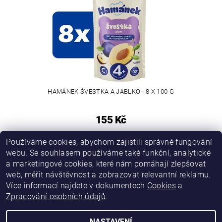
HAMÁNEK ŠVESTKA A JABLKO - 8 X 100 G
155 Kč
Používáme cookies, abychom zajistili správné fungování
webu. Se souhlasem používáme také funkční, analytické
a marketingové cookies, které nám pomáhají zlepšovat
web, měřit návštěvnost a zobrazovat relevantní reklamu.
Více informací najdete v dokumentech
Cookies
a
Zpracování osobních údajů
.
NASTAVENÍ