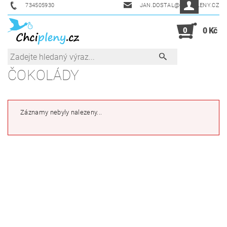
734505930
JAN.DOSTAL@CHCIPLENY.CZ
0
0 Kč
ČOKOLÁDY
Záznamy nebyly nalezeny...