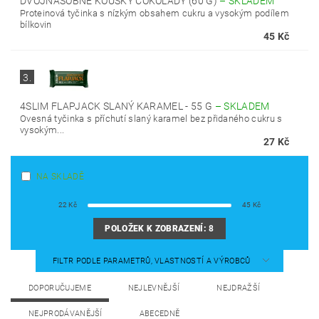
DVOJNÁSOBNÉ KOUSKY ČOKOLÁDY (60 G)
–
SKLADEM
Proteinová tyčinka s nízkým obsahem cukru a vysokým podílem
bílkovin
45 Kč
3.
4SLIM FLAPJACK SLANÝ KARAMEL - 55 G
–
SKLADEM
Ovesná tyčinka s příchutí slaný karamel bez přidaného cukru s
vysokým...
27 Kč
NA SKLADĚ
22
Kč
45
Kč
POLOŽEK K ZOBRAZENÍ:
8
FILTR PODLE PARAMETRŮ, VLASTNOSTÍ A VÝROBCŮ
DOPORUČUJEME
NEJLEVNĚJŠÍ
NEJDRAŽŠÍ
NEJPRODÁVANĚJŠÍ
ABECEDNĚ