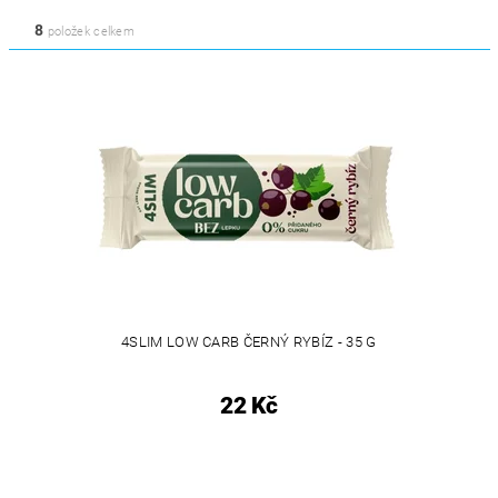
8
položek celkem
4SLIM LOW CARB ČERNÝ RYBÍZ - 35 G
22 Kč