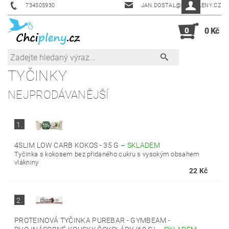
734505930
JAN.DOSTAL@CHCIPLENY.CZ
0
0 Kč
TYČINKY
NEJPRODÁVANĚJŠÍ
1.
4SLIM LOW CARB KOKOS - 35 G
–
SKLADEM
Tyčinka s kokosem bez přidaného cukru s vysokým obsahem
vlákniny
22 Kč
2.
PROTEINOVÁ TYČINKA PUREBAR - GYMBEAM -