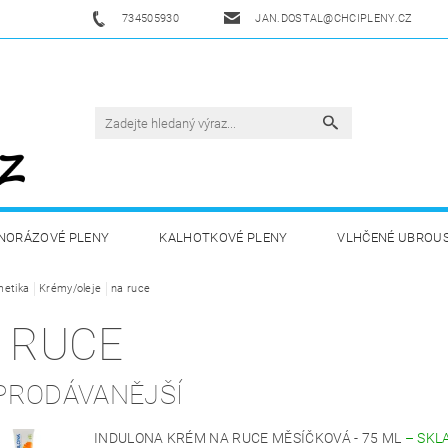
734505930
JAN.DOSTAL@CHCIPLENY.CZ
NORÁZOVÉ PLENY
KALHOTKOVÉ PLENY
VLHČENÉ UBROU
etika
DĚTSKÁ VÝŽIVA
Krémy/oleje
na ruce
ZDRAVÁ A SPORTOVNÍ VÝŽIVA
DROGERIE 
 RUCE
ZY
AKUKU
OBCHODNÍ PODMÍNKY
KONTAKTY
PRODÁVANĚJŠÍ
INDULONA KRÉM NA RUCE MĚSÍČKOVÁ - 75 ML
–
SKL