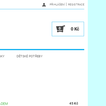
|
PŘIHLÁŠENÍ
REGISTRACE
0
0 Kč
SKY
DĚTSKÉ POTŘEBY
A HYGIENA
HRAČKY
VĚRNOSTNÍ PROGRAM
45 Kč
ADEM