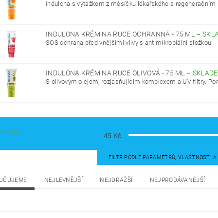
Indulona s výtažkem z měsíčku lékařského s regeneračním
INDULONA KRÉM NA RUCE OCHRANNÁ - 75 ML
–
SKL
SOS ochrana před vnějšími vlivy s antimikrobiální složkou.
INDULONA KRÉM NA RUCE OLIVOVÁ - 75 ML
–
SKLAD
S olivovým olejem, rozjasňujícím komplexem a UV filtry. Po
SKLADĚ
45
Kč
FILTR PODLE PARAMETRŮ, VLASTNOSTÍ 
UČUJEME
NEJLEVNĚJŠÍ
NEJDRAŽŠÍ
NEJPRODÁVANĚJŠÍ