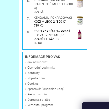
KENDAMIL PREMIUM
KOJENECKÉ MLÉKO 1 (800
G)
399 Kč
KENDAMIL POKRAČOVACÍ
KOZÍ MLÉKO 2 (800 G)
789 Kč
EDEN PARFÉM NA PRANÍ
FLORAL - 720 ML (36
PRACÍCH DÁVEK)
89 Kč
INFORMACE PRO VÁS
Jak nakupovat
Obchodní podmínky
Kontakty
Napište nám
Cookies
Zpracování osobních údajů
Reklamační řád
Doprava a platba
Věrnostní program