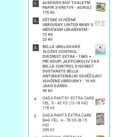
ALMUSSO BIG! TOALETNÍ
PAPÍR 3-VRSTVÝ - 40 ROLÍ
175 Kč
DĚTSKÉ VLHČENÉ
UBROUSKY LINTEO BABY S
MĚSÍČKEM LÉKAŘSKÝM -
72 KS
23 Kč
BELLA UROLOGICKÉ
VLOŽKY CONTROL
DISCREET EXTRA - 10KS +
PŘI KOUPI JAKÝCHKOLIV 2 KS
BELLA CONTROL DISCREET
DOSTANETE BELLA
ANTIBAKTERIÁLNÍ OSVĚŽUJÍCÍ
VLHČENÉ UBROUSKY - 10 KS
JAKO DÁREK.
59 Kč
DADA PANTSY EXTRA CARE
VEL. 5 - 42 KS (12-18 KG)
178 Kč
DADA PANTS EXTRA CARE
BAG VEL. 4 - 78 KS (8-15
KG)
295 Kč