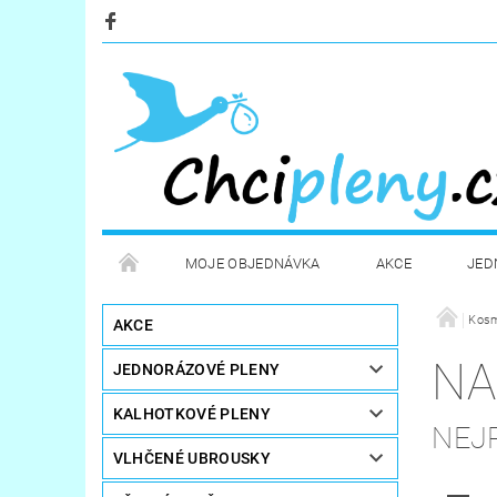
MOJE OBJEDNÁVKA
AKCE
JED
KOSMETIKA
POTŘEBY PRO MAMINKY
Kosm
AKCE
NA
JEDNORÁZOVÉ PLENY
STERILIZÁTORY A OHŘÍVAČE
DÁRKOVÉ POUKA
KALHOTKOVÉ PLENY
NEJ
VLHČENÉ UBROUSKY