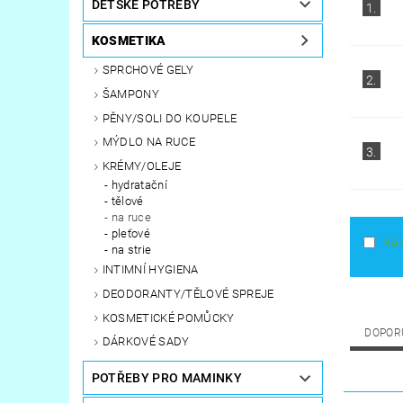
DĚTSKÉ POTŘEBY
1.
KOSMETIKA
SPRCHOVÉ GELY
2.
ŠAMPONY
PĚNY/SOLI DO KOUPELE
MÝDLO NA RUCE
3.
KRÉMY/OLEJE
hydratační
tělové
na ruce
pleťové
NA 
na strie
INTIMNÍ HYGIENA
DEODORANTY/TĚLOVÉ SPREJE
KOSMETICKÉ POMŮCKY
DOPOR
DÁRKOVÉ SADY
POTŘEBY PRO MAMINKY