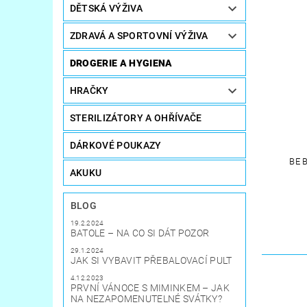
DĚTSKÁ VÝŽIVA
ZDRAVÁ A SPORTOVNÍ VÝŽIVA
DROGERIE A HYGIENA
HRAČKY
STERILIZÁTORY A OHŘÍVAČE
DÁRKOVÉ POUKAZY
BE 
AKUKU
BLOG
19.2.2024
BATOLE – NA CO SI DÁT POZOR
29.1.2024
JAK SI VYBAVIT PŘEBALOVACÍ PULT
4.12.2023
PRVNÍ VÁNOCE S MIMINKEM – JAK
NA NEZAPOMENUTELNÉ SVÁTKY?