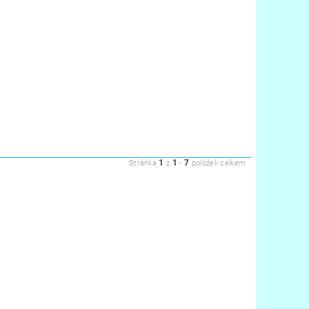
1
1
7
Stránka
z
-
položek celkem