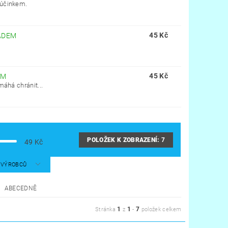
 účinkem.
45 Kč
ADEM
45 Kč
EM
máhá chránit...
POLOŽEK K ZOBRAZENÍ:
7
49
Kč
A VÝROBCŮ
ABECEDNĚ
1
1
7
Stránka
z
-
položek celkem